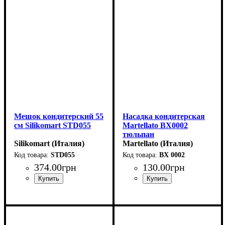
Мешок кондитерский 55
Насадка кондитерская
см Silikomart STD055
Martellato BX0002
тюльпан
Silikomart (Италия)
Martellato (Италия)
STD055
BX 0002
374
.
00
грн
130
.
00
грн