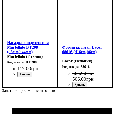
Насадка кондитерская
Martellato BT208
Форма круглая Lacor
(d8мм,h44мм)
68616 (d16см,h6см)
Martellato (Италия)
Lacor (Испания)
BT 208
68616
117
.
00
грн
585
.
00
грн
506
.
00
грн
Задать вопрос
Написать отзыв