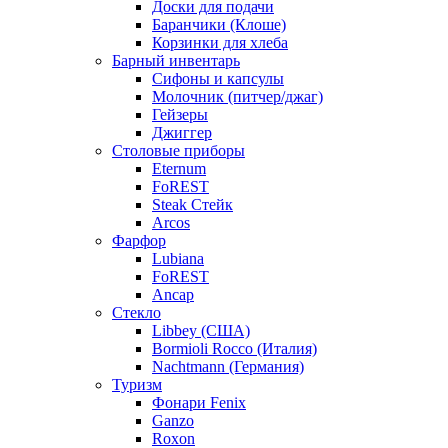
Доски для подачи
Баранчики (Клоше)
Корзинки для хлеба
Барный инвентарь
Сифоны и капсулы
Молочник (питчер/джаг)
Гейзеры
Джиггер
Столовые приборы
Eternum
FoREST
Steak Стейк
Arcos
Фарфор
Lubiana
FoREST
Ancap
Стекло
Libbey (США)
Bormioli Rocco (Италия)
Nachtmann (Германия)
Туризм
Фонари Fenix
Ganzo
Roxon