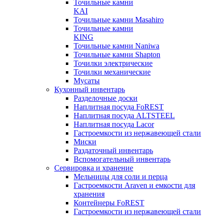
Точильные камни
KAI
Точильные камни Masahiro
Точильные камни
KING
Точильные камни Naniwa
Точильные камни Shapton
Точилки электрические
Точилки механические
Мусаты
Кухонный инвентарь
Разделочные доски
Наплитная посуда FoREST
Наплитная посуда ALTSTEEL
Наплитная посуда Lacor
Гастроемкости из нержавеющей стали
Миски
Раздаточный инвентарь
Вспомогательный инвентарь
Сервировка и хранение
Мельницы для соли и перца
Гастроемкости Araven и емкости для
хранения
Контейнеры FoREST
Гастроемкости из нержавеющей стали