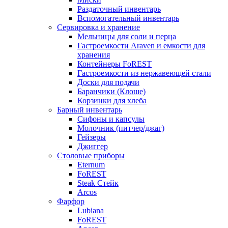
Раздаточный инвентарь
Вспомогательный инвентарь
Сервировка и хранение
Мельницы для соли и перца
Гастроемкости Araven и емкости для
хранения
Контейнеры FoREST
Гастроемкости из нержавеющей стали
Доски для подачи
Баранчики (Клоше)
Корзинки для хлеба
Барный инвентарь
Сифоны и капсулы
Молочник (питчер/джаг)
Гейзеры
Джиггер
Столовые приборы
Eternum
FoREST
Steak Стейк
Arcos
Фарфор
Lubiana
FoREST