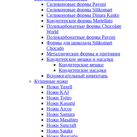
Силиконовые формы Pavoni
Силиконовые формы Silikomart
Силиконовые формы Dinara Kasko
Кондитерские формы Martellato
Поликарбонатные формы Chocolate
World
Поликарбонатные формы Pavoni
Формы для шоколада Silikomart
Chocado
Металлические формы и противни
Кондитерские мешки и насадки
Кондитерские мешки
Кондитерские насадки
Вспомогательный инвентарь
Кухонные ножи
Ножи Yaxell
Ножи KAI
Ножи Tojiro
Ножи Kasumi
Ножи Arcos
Ножи Samura
Ножи Masahiro
Ножи Suncraft
Ножи Satake
Ножи Янагиба