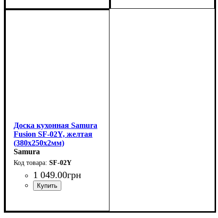
Доска кухонная Samura
Fusion SF-02Y, желтая
(380x250x2мм)
Samura
SF-02Y
1 049
.
00
грн