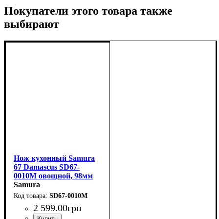
Покупатели этого товара также
выбирают
Нож кухонный Samura
67 Damascus SD67-
0010M овощной, 98мм
Samura
SD67-0010M
2 599
.
00
грн