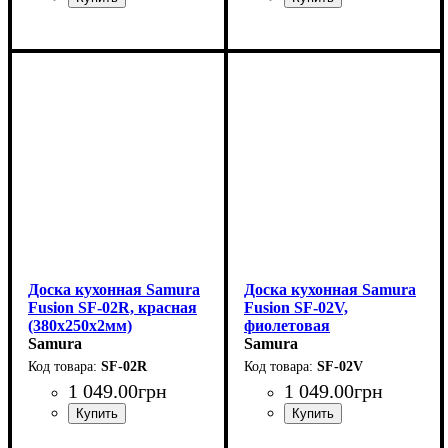
Доска кухонная Samura
Доска кухонная Samura
Fusion SF-02R, красная
Fusion SF-02V,
(380x250x2мм)
фиолетовая
Samura
(380x250x2мм)
Samura
SF-02R
SF-02V
1 049
.
00
грн
1 049
.
00
грн