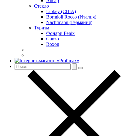
Ancap
Стекло
Libbey (США)
Bormioli Rocco (Италия)
Nachtmann (Германия)
Туризм
Фонари Fenix
Ganzo
Roxon