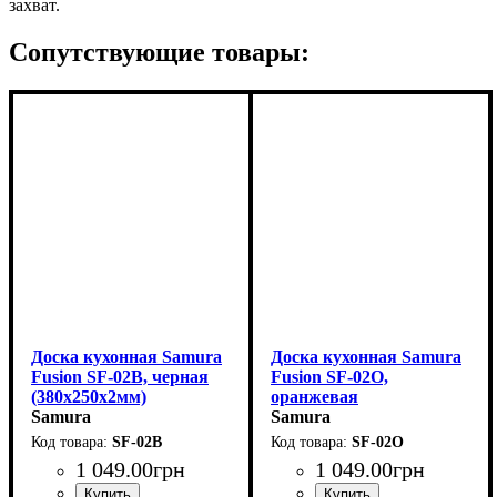
захват.
Сопутствующие товары:
Доска кухонная Samura
Доска кухонная Samura
Fusion SF-02B, черная
Fusion SF-02O,
(380x250x2мм)
оранжевая
Samura
(380x250x2мм)
Samura
SF-02B
SF-02O
1 049
.
00
грн
1 049
.
00
грн