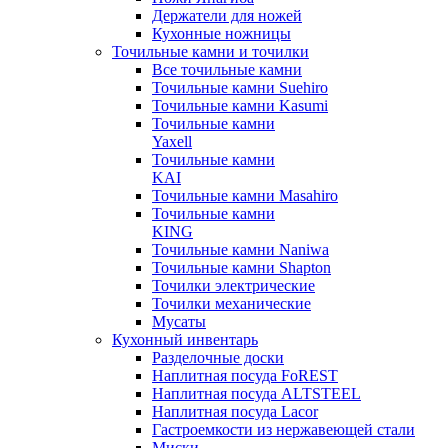
Держатели для ножей
Кухонные ножницы
Точильные камни и точилки
Все точильные камни
Точильные камни Suehiro
Точильные камни Kasumi
Точильные камни
Yaxell
Точильные камни
KAI
Точильные камни Masahiro
Точильные камни
KING
Точильные камни Naniwa
Точильные камни Shapton
Точилки электрические
Точилки механические
Мусаты
Кухонный инвентарь
Разделочные доски
Наплитная посуда FoREST
Наплитная посуда ALTSTEEL
Наплитная посуда Lacor
Гастроемкости из нержавеющей стали
Миски