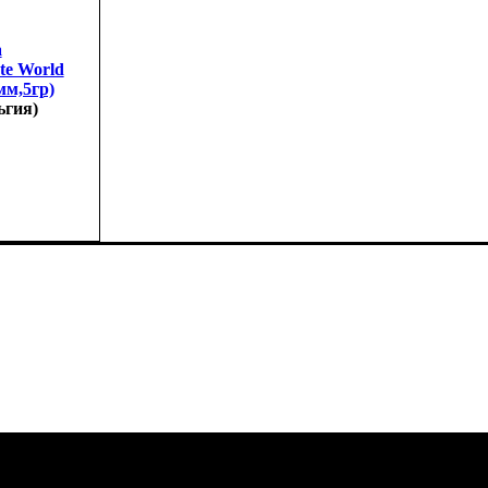
а
te World
мм,5гр)
ьгия)