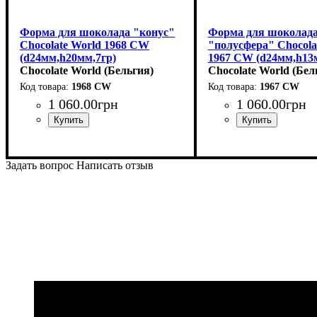
Форма для шоколада "конус"
Форма для шоколад
Chocolate World 1968 CW
"полусфера" Chocola
(d24мм,h20мм,7гр)
1967 CW (d24мм,h13
Chocolate World (Бельгия)
Chocolate World (Бел
1968 CW
1967 CW
1 060
.
00
грн
1 060
.
00
грн
Задать вопрос
Написать отзыв