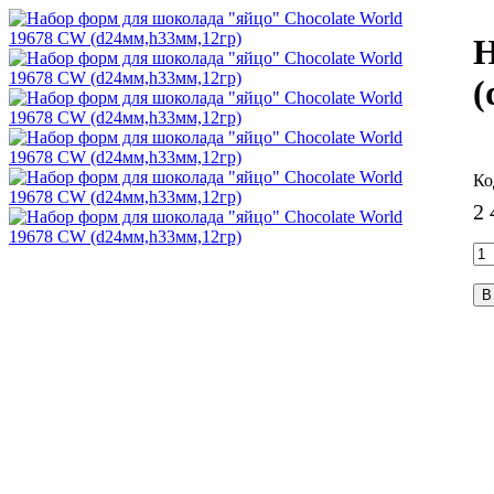
Н
(
2 
В