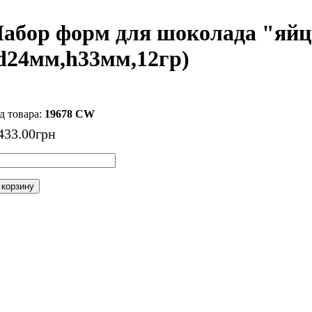
абор форм для шоколада "яйц
d24мм,h33мм,12гр)
19678 CW
433
.
00
грн
 корзину