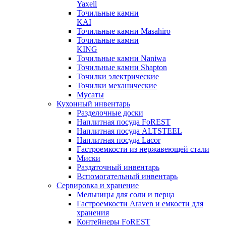
Yaxell
Точильные камни
KAI
Точильные камни Masahiro
Точильные камни
KING
Точильные камни Naniwa
Точильные камни Shapton
Точилки электрические
Точилки механические
Мусаты
Кухонный инвентарь
Разделочные доски
Наплитная посуда FoREST
Наплитная посуда ALTSTEEL
Наплитная посуда Lacor
Гастроемкости из нержавеющей стали
Миски
Раздаточный инвентарь
Вспомогательный инвентарь
Сервировка и хранение
Мельницы для соли и перца
Гастроемкости Araven и емкости для
хранения
Контейнеры FoREST