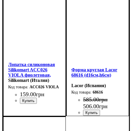
Лопатка силиконовая
Silikomart ACC026
Форма круглая Lacor
VIOLA фиолетовая,
68616 (d16см,h6см)
245мм
Silikomart (Италия)
Lacor (Испания)
ACC026 VIOLA
68616
159
.
00
грн
585
.
00
грн
506
.
00
грн