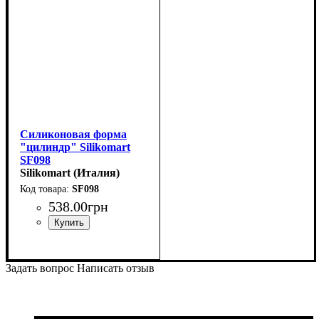
Силиконовая форма
"цилиндр" Silikomart
SF098
(d48мм,h50мм,83мл)
Silikomart (Италия)
SF098
538
.
00
грн
Задать вопрос
Написать отзыв