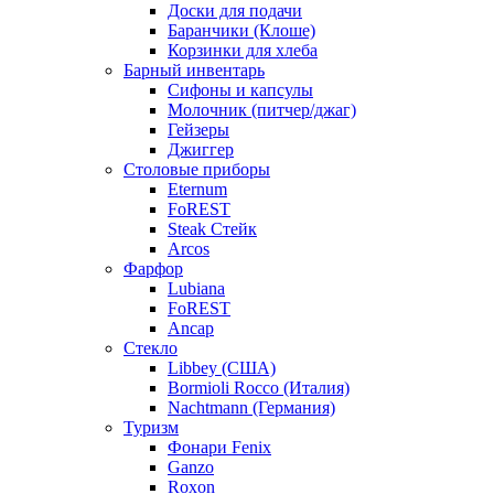
Доски для подачи
Баранчики (Клоше)
Корзинки для хлеба
Барный инвентарь
Сифоны и капсулы
Молочник (питчер/джаг)
Гейзеры
Джиггер
Столовые приборы
Eternum
FoREST
Steak Стейк
Arcos
Фарфор
Lubiana
FoREST
Ancap
Стекло
Libbey (США)
Bormioli Rocco (Италия)
Nachtmann (Германия)
Туризм
Фонари Fenix
Ganzo
Roxon