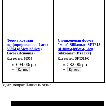
Форма круглая
Силиконовая форма
перфорированная Lacor
"мяч" Silikomart SFT313
68554 (d24см,h3.5см)
(d180мм,h95мм,1.6л)
Lacor (Испания)
Silikomart (Италия)
68554
SFT313/C
694
.
00
грн
582
.
00
грн
Задать вопрос
Написать отзыв