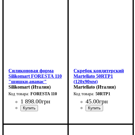
Силиконовая форма
Скребок кондитерский
Silikomart FORESTA 110
Martellato 50RTP1
"шишки-ананас"
(120х90мм)
(d60мм,h73мм,110мл)
Silikomart (Италия)
Martellato (Италия)
FORESTA 110
50RTP1
1 898
.
00
грн
45
.
00
грн