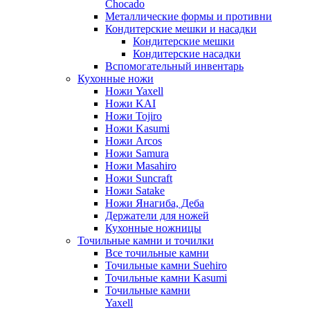
Chocado
Металлические формы и противни
Кондитерские мешки и насадки
Кондитерские мешки
Кондитерские насадки
Вспомогательный инвентарь
Кухонные ножи
Ножи Yaxell
Ножи KAI
Ножи Tojiro
Ножи Kasumi
Ножи Arcos
Ножи Samura
Ножи Masahiro
Ножи Suncraft
Ножи Satake
Ножи Янагиба, Деба
Держатели для ножей
Кухонные ножницы
Точильные камни и точилки
Все точильные камни
Точильные камни Suehiro
Точильные камни Kasumi
Точильные камни
Yaxell