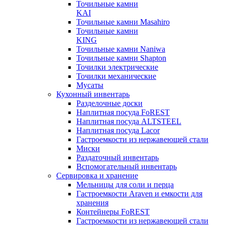
Точильные камни
KAI
Точильные камни Masahiro
Точильные камни
KING
Точильные камни Naniwa
Точильные камни Shapton
Точилки электрические
Точилки механические
Мусаты
Кухонный инвентарь
Разделочные доски
Наплитная посуда FoREST
Наплитная посуда ALTSTEEL
Наплитная посуда Lacor
Гастроемкости из нержавеющей стали
Миски
Раздаточный инвентарь
Вспомогательный инвентарь
Сервировка и хранение
Мельницы для соли и перца
Гастроемкости Araven и емкости для
хранения
Контейнеры FoREST
Гастроемкости из нержавеющей стали