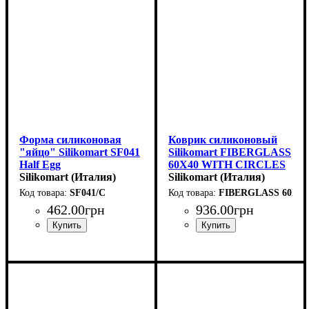
Форма силиконовая
Коврик силиконовый
"яйцо" Silikomart SF041
Silikomart FIBERGLASS
Half Egg
60X40 WITH CIRCLES
(102х73мм,h36мм,130мл)
Silikomart (Италия)
(585x385мм)
Silikomart (Италия)
SF041/C
FIBERGLASS 60X40
462
.
00
грн
936
.
00
грн