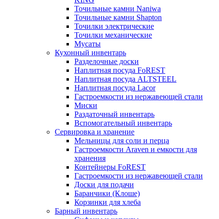
Точильные камни Naniwa
Точильные камни Shapton
Точилки электрические
Точилки механические
Мусаты
Кухонный инвентарь
Разделочные доски
Наплитная посуда FoREST
Наплитная посуда ALTSTEEL
Наплитная посуда Lacor
Гастроемкости из нержавеющей стали
Миски
Раздаточный инвентарь
Вспомогательный инвентарь
Сервировка и хранение
Мельницы для соли и перца
Гастроемкости Araven и емкости для
хранения
Контейнеры FoREST
Гастроемкости из нержавеющей стали
Доски для подачи
Баранчики (Клоше)
Корзинки для хлеба
Барный инвентарь