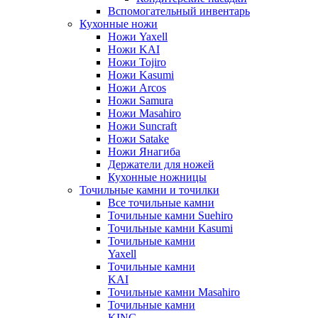
Вспомогательный инвентарь
Кухонные ножи
Ножи Yaxell
Ножи KAI
Ножи Tojiro
Ножи Kasumi
Ножи Arcos
Ножи Samura
Ножи Masahiro
Ножи Suncraft
Ножи Satake
Ножи Янагиба
Держатели для ножей
Кухонные ножницы
Точильные камни и точилки
Все точильные камни
Точильные камни Suehiro
Точильные камни Kasumi
Точильные камни
Yaxell
Точильные камни
KAI
Точильные камни Masahiro
Точильные камни
KING