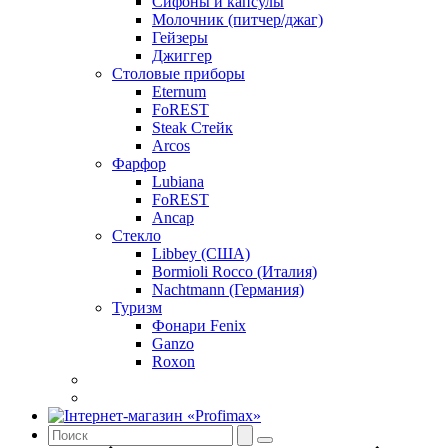
Сифоны и капсулы
Молочник (питчер/джаг)
Гейзеры
Джиггер
Столовые приборы
Eternum
FoREST
Steak Стейк
Arcos
Фарфор
Lubiana
FoREST
Ancap
Стекло
Libbey (США)
Bormioli Rocco (Италия)
Nachtmann (Германия)
Туризм
Фонари Fenix
Ganzo
Roxon