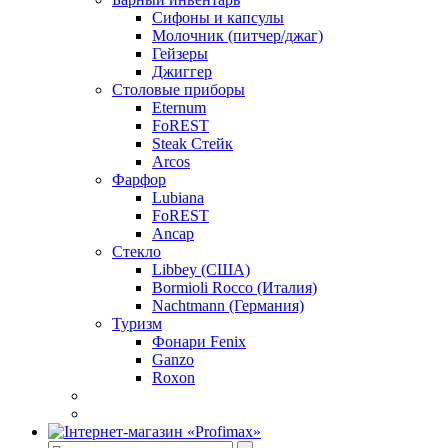
Сифоны и капсулы
Молочник (питчер/джаг)
Гейзеры
Джиггер
Столовые приборы
Eternum
FoREST
Steak Стейк
Arcos
Фарфор
Lubiana
FoREST
Ancap
Стекло
Libbey (США)
Bormioli Rocco (Италия)
Nachtmann (Германия)
Туризм
Фонари Fenix
Ganzo
Roxon