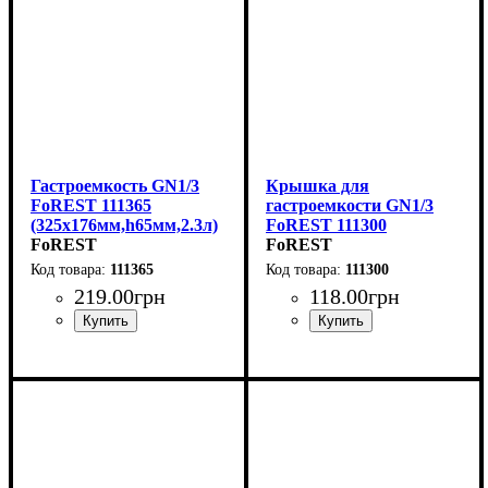
Гастроемкость GN1/3
Крышка для
FoREST 111365
гастроемкости GN1/3
(325х176мм,h65мм,2.3л)
FoREST 111300
FoREST
(325х176мм)
FoREST
111365
111300
219
.
00
грн
118
.
00
грн