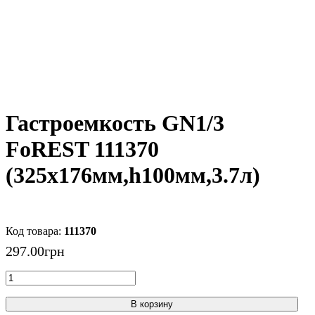
Гастроемкость GN1/3
FoREST 111370
(325х176мм,h100мм,3.7л)
111370
297
.
00
грн
В корзину