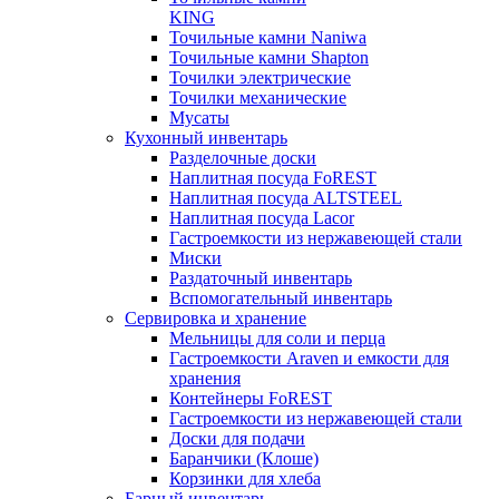
KING
Точильные камни Naniwa
Точильные камни Shapton
Точилки электрические
Точилки механические
Мусаты
Кухонный инвентарь
Разделочные доски
Наплитная посуда FoREST
Наплитная посуда ALTSTEEL
Наплитная посуда Lacor
Гастроемкости из нержавеющей стали
Миски
Раздаточный инвентарь
Вспомогательный инвентарь
Сервировка и хранение
Мельницы для соли и перца
Гастроемкости Araven и емкости для
хранения
Контейнеры FoREST
Гастроемкости из нержавеющей стали
Доски для подачи
Баранчики (Клоше)
Корзинки для хлеба
Барный инвентарь