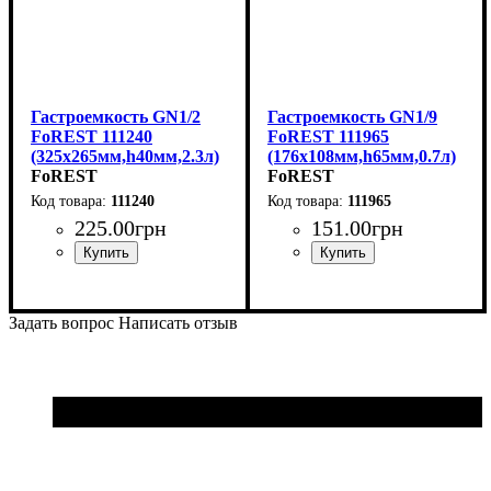
Гастроемкость GN1/2
Гастроемкость GN1/9
FoREST 111240
FoREST 111965
(325х265мм,h40мм,2.3л)
(176х108мм,h65мм,0.7л)
FoREST
FoREST
111240
111965
225
.
00
грн
151
.
00
грн
Задать вопрос
Написать отзыв