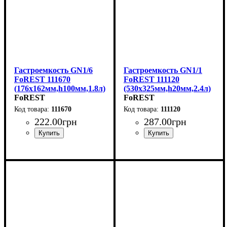
Гастроемкость GN1/6
Гастроемкость GN1/1
FoREST 111670
FoREST 111120
(176х162мм,h100мм,1.8л)
(530х325мм,h20мм,2.4л)
FoREST
FoREST
111670
111120
222
.
00
грн
287
.
00
грн