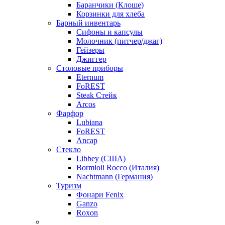
Баранчики (Клоше)
Корзинки для хлеба
Барный инвентарь
Сифоны и капсулы
Молочник (питчер/джаг)
Гейзеры
Джиггер
Столовые приборы
Eternum
FoREST
Steak Стейк
Arcos
Фарфор
Lubiana
FoREST
Ancap
Стекло
Libbey (США)
Bormioli Rocco (Италия)
Nachtmann (Германия)
Туризм
Фонари Fenix
Ganzo
Roxon