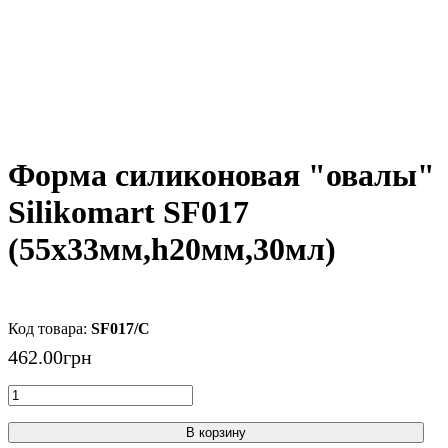
Форма силиконовая "овалы"
Silikomart SF017
(55х33мм,h20мм,30мл)
SF017/C
462
.
00
грн
В корзину