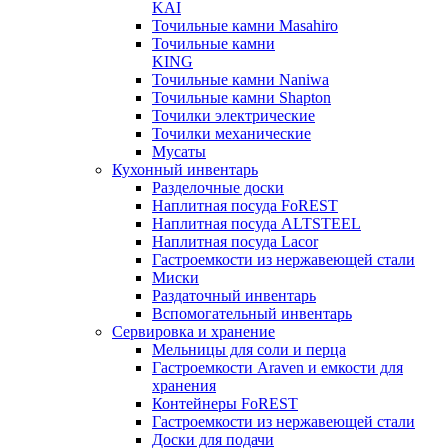
KAI
Точильные камни Masahiro
Точильные камни
KING
Точильные камни Naniwa
Точильные камни Shapton
Точилки электрические
Точилки механические
Мусаты
Кухонный инвентарь
Разделочные доски
Наплитная посуда FoREST
Наплитная посуда ALTSTEEL
Наплитная посуда Lacor
Гастроемкости из нержавеющей стали
Миски
Раздаточный инвентарь
Вспомогательный инвентарь
Сервировка и хранение
Мельницы для соли и перца
Гастроемкости Araven и емкости для
хранения
Контейнеры FoREST
Гастроемкости из нержавеющей стали
Доски для подачи