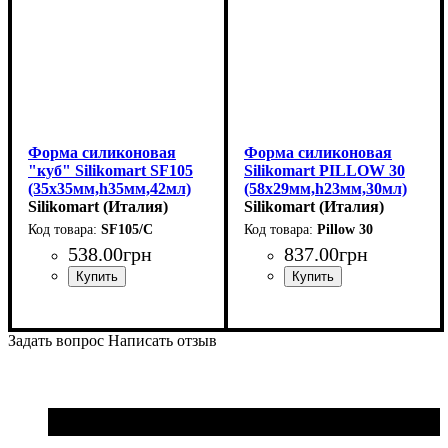
Форма силиконовая
Форма силиконовая
"куб" Silikomart SF105
Silikomart PILLOW 30
(35х35мм,h35мм,42мл)
(58x29мм,h23мм,30мл)
Silikomart (Италия)
Silikomart (Италия)
SF105/C
Pillow 30
538
.
00
грн
837
.
00
грн
Задать вопрос
Написать отзыв