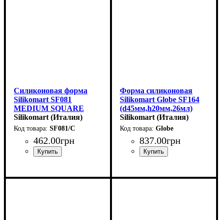
Силиконовая форма
Форма силиконовая
Silikomart SF081
Silikomart Globe SF164
MEDIUM SQUARE
(d45мм,h20мм,26мл)
SAVARIN
Silikomart (Италия)
Silikomart (Италия)
(48х48мм,h28мм,45мл)
SF081/C
Globe
462
.
00
грн
837
.
00
грн