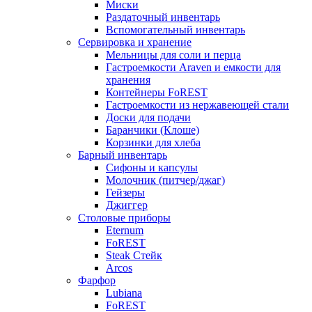
Миски
Раздаточный инвентарь
Вспомогательный инвентарь
Сервировка и хранение
Мельницы для соли и перца
Гастроемкости Araven и емкости для
хранения
Контейнеры FoREST
Гастроемкости из нержавеющей стали
Доски для подачи
Баранчики (Клоше)
Корзинки для хлеба
Барный инвентарь
Сифоны и капсулы
Молочник (питчер/джаг)
Гейзеры
Джиггер
Столовые приборы
Eternum
FoREST
Steak Стейк
Arcos
Фарфор
Lubiana
FoREST