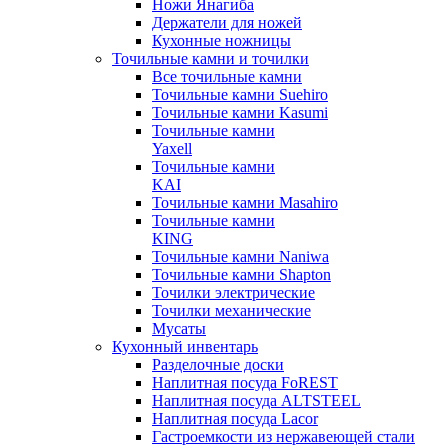
Ножи Янагиба
Держатели для ножей
Кухонные ножницы
Точильные камни и точилки
Все точильные камни
Точильные камни Suehiro
Точильные камни Kasumi
Точильные камни
Yaxell
Точильные камни
KAI
Точильные камни Masahiro
Точильные камни
KING
Точильные камни Naniwa
Точильные камни Shapton
Точилки электрические
Точилки механические
Мусаты
Кухонный инвентарь
Разделочные доски
Наплитная посуда FoREST
Наплитная посуда ALTSTEEL
Наплитная посуда Lacor
Гастроемкости из нержавеющей стали