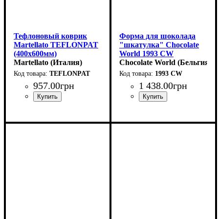
Тефлоновый коврик
Форма для шоколада
Martellato TEFLONPAT
"шкатулка" Chocolate
(400x600мм)
World 1993 CW
Martellato (Италия)
BONBONNIERE
Chocolate World (Бельгия)
(117x117x59мм,695гр)
TEFLONPAT
1993 CW
957
.
00
грн
1 438
.
00
грн