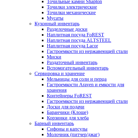
Точильные камни Shapton
Точилки электрические
Точилки механические
Мусаты
Кухонный инвентарь
Разделочные доски
Наплитная посуда FoREST
Наплитная посуда ALTSTEEL
Наплитная посуда Lacor
Гастроемкости из нержавеющей стали
Миски
Раздаточный инвентарь
Вспомогательный инвентарь
Сервировка и хранение
Мельницы для соли и перца
Гастроемкости Araven и емкости для
хранения
Контейнеры FoREST
Гастроемкости из нержавеющей стали
Доски для подачи
Баранчики (Клоше)
Корзинки для хлеба
Барный инвентарь
Сифоны и капсулы
Молочник (питчер/джаг)