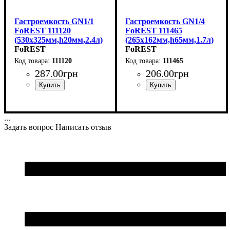
Гастроемкость GN1/1
Гастроемкость GN1/4
FoREST 111120
FoREST 111465
(530х325мм,h20мм,2.4л)
(265х162мм,h65мм,1.7л)
FoREST
FoREST
111120
111465
287
.
00
грн
206
.
00
грн
...
Задать вопрос
Написать отзыв