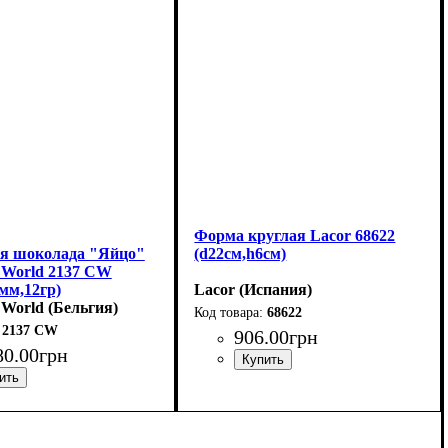
Форма круглая Lacor 68622
я шоколада "Яйцо"
(d22см,h6см)
e World 2137 CW
мм,12гр)
Lacor (Испания)
 World (Бельгия)
68622
2137 CW
906
.
00
грн
80
.
00
грн