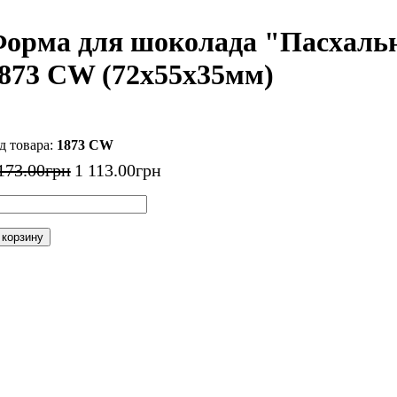
орма для шоколада "Пасхальн
873 CW (72x55x35мм)
1873 CW
173
.
00
грн
1 113
.
00
грн
 корзину