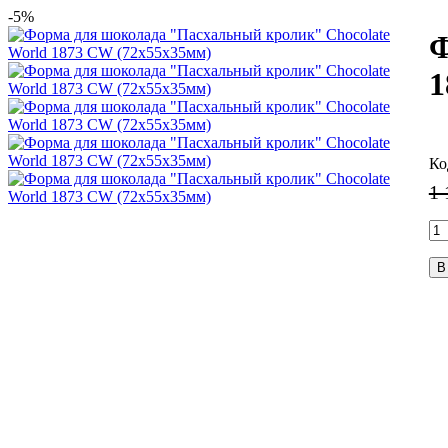
-5%
Ф
1
1 
В