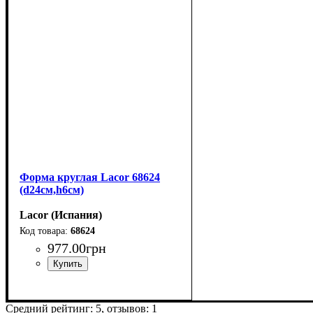
Форма круглая Lacor 68624
(d24см,h6см)
Lacor (Испания)
68624
977
.
00
грн
Средний рейтинг:
5
, отзывов:
1