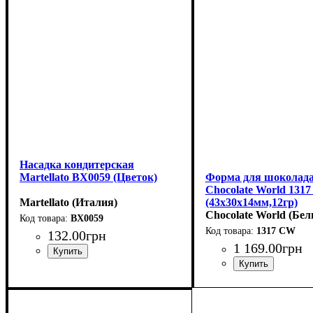
Насадка кондитерская
Martellato BX0059 (Цветок)
Форма для шоколад
Chocolate World 131
Martellato (Италия)
(43x30x14мм,12гр)
Chocolate World (Бел
BX0059
1317 CW
132
.
00
грн
1 169
.
00
грн