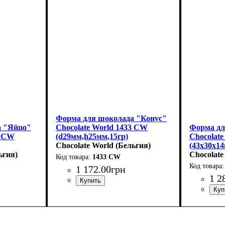
Форма для шоколада "Конус"
а "Яйцо"
Chocolate World 1433 CW
Форма дл
7 CW
(d29мм,h25мм,15гр)
Chocolat
Chocolate World (Бельгия)
(43x30x14
ьгия)
Chocolate
1433 CW
1 172
.
00
грн
1 2