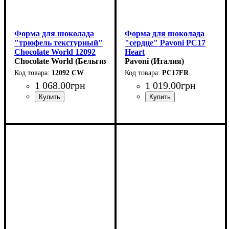
Форма для шоколада
Форма для шоколада
"трюфель текстурный"
"сердце" Pavoni PC17
Chocolate World 12092
Heart
CW (d27мм,h23мм,10гр)
Chocolate World (Бельгия)
(30x30мм,h17мм,10гр)
Pavoni (Италия)
12092 CW
PC17FR
1 068
.
00
грн
1 019
.
00
грн