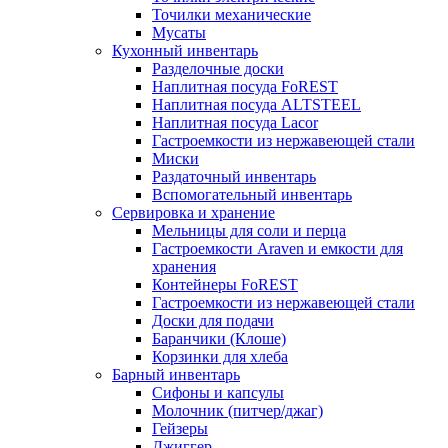
Точилки механические
Мусаты
Кухонный инвентарь
Разделочные доски
Наплитная посуда FoREST
Наплитная посуда ALTSTEEL
Наплитная посуда Lacor
Гастроемкости из нержавеющей стали
Миски
Раздаточный инвентарь
Вспомогательный инвентарь
Сервировка и хранение
Мельницы для соли и перца
Гастроемкости Araven и емкости для
хранения
Контейнеры FoREST
Гастроемкости из нержавеющей стали
Доски для подачи
Баранчики (Клоше)
Корзинки для хлеба
Барный инвентарь
Сифоны и капсулы
Молочник (питчер/джаг)
Гейзеры
Джиггер