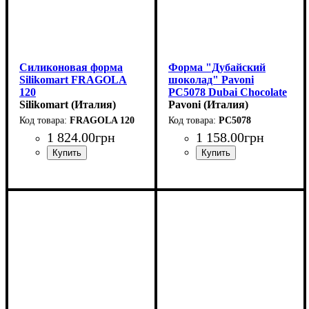
Силиконовая форма
Форма "Дубайский
Silikomart FRAGOLA
шоколад" Pavoni
120
PC5078 Dubai Chocolate
(60х77мм,h54мм,120мл)
Silikomart (Италия)
(150х70мм,h20мм,200гр)
Pavoni (Италия)
FRAGOLA 120
PC5078
1 824
.
00
грн
1 158
.
00
грн