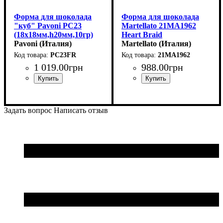
Форма для шоколада
Форма для шоколада
"куб" Pavoni PC23
Martellato 21MA1962
(18x18мм,h20мм,10гр)
Heart Braid
Pavoni (Италия)
(31x27мм,h14мм,8гр)
Martellato (Италия)
PC23FR
21MA1962
1 019
.
00
грн
988
.
00
грн
Задать вопрос
Написать отзыв