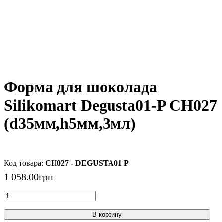
Форма для шоколада
Silikomart Degusta01-P CH027
(d35мм,h5мм,3мл)
CH027 - DEGUSTA01 P
1 058
.
00
грн
В корзину