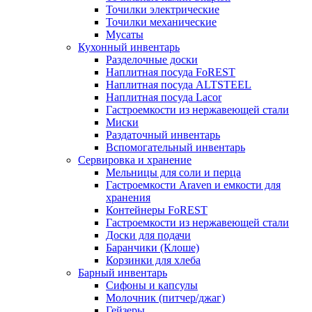
Точилки электрические
Точилки механические
Мусаты
Кухонный инвентарь
Разделочные доски
Наплитная посуда FoREST
Наплитная посуда ALTSTEEL
Наплитная посуда Lacor
Гастроемкости из нержавеющей стали
Миски
Раздаточный инвентарь
Вспомогательный инвентарь
Сервировка и хранение
Мельницы для соли и перца
Гастроемкости Araven и емкости для
хранения
Контейнеры FoREST
Гастроемкости из нержавеющей стали
Доски для подачи
Баранчики (Клоше)
Корзинки для хлеба
Барный инвентарь
Сифоны и капсулы
Молочник (питчер/джаг)
Гейзеры