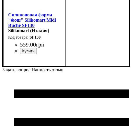
Силиконовая форма
"бюш" Silikomart Midi
Buche SF130
(84х32мм,h35мм,83мл)
Silikomart (Италия)
SF130
559
.
00
грн
Задать вопрос
Написать отзыв