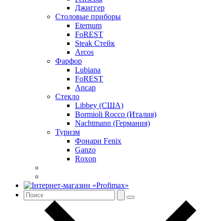
Джиггер
Столовые приборы
Eternum
FoREST
Steak Стейк
Arcos
Фарфор
Lubiana
FoREST
Ancap
Стекло
Libbey (США)
Bormioli Rocco (Италия)
Nachtmann (Германия)
Туризм
Фонари Fenix
Ganzo
Roxon