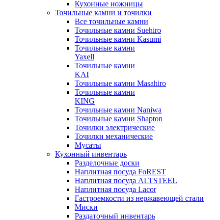
Кухонные ножницы
Точильные камни и точилки
Все точильные камни
Точильные камни Suehiro
Точильные камни Kasumi
Точильные камни
Yaxell
Точильные камни
KAI
Точильные камни Masahiro
Точильные камни
KING
Точильные камни Naniwa
Точильные камни Shapton
Точилки электрические
Точилки механические
Мусаты
Кухонный инвентарь
Разделочные доски
Наплитная посуда FoREST
Наплитная посуда ALTSTEEL
Наплитная посуда Lacor
Гастроемкости из нержавеющей стали
Миски
Раздаточный инвентарь