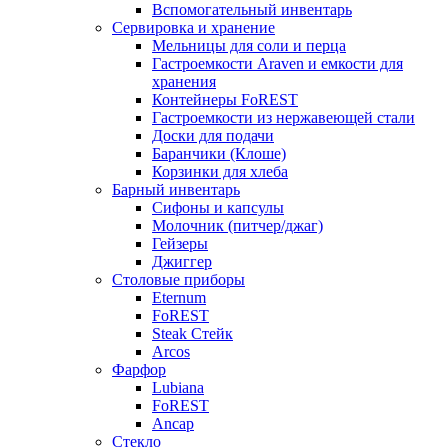
Вспомогательный инвентарь
Сервировка и хранение
Мельницы для соли и перца
Гастроемкости Araven и емкости для
хранения
Контейнеры FoREST
Гастроемкости из нержавеющей стали
Доски для подачи
Баранчики (Клоше)
Корзинки для хлеба
Барный инвентарь
Сифоны и капсулы
Молочник (питчер/джаг)
Гейзеры
Джиггер
Столовые приборы
Eternum
FoREST
Steak Стейк
Arcos
Фарфор
Lubiana
FoREST
Ancap
Стекло