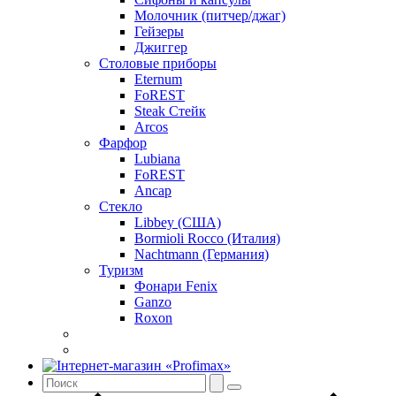
Молочник (питчер/джаг)
Гейзеры
Джиггер
Столовые приборы
Eternum
FoREST
Steak Стейк
Arcos
Фарфор
Lubiana
FoREST
Ancap
Стекло
Libbey (США)
Bormioli Rocco (Италия)
Nachtmann (Германия)
Туризм
Фонари Fenix
Ganzo
Roxon