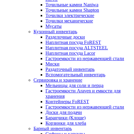
Точильные камни Naniwa
Точильные камни Shapton
Точилки электрические
Точилки механические
Мусаты
Кухонный инвентарь
Разделочные доски
Наплитная посуда FoREST
Наплитная посуда ALTSTEEL
Наплитная посуда Lacor
Гастроемкости из нержавеющей стали
Миски
Раздаточный инвентарь
Вспомогательный инвентарь
Сервировка и хранение
Мельницы для соли и перца
Гастроемкости Araven и емкости для
хранения
Контейнеры FoREST
Гастроемкости из нержавеющей стали
Доски для подачи
Баранчики (Клоше)
Корзинки для хлеба
Барный инвентарь
Сифоны и капсулы