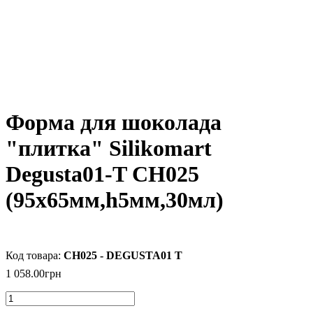
Форма для шоколада
"плитка" Silikomart
Degusta01-T CH025
(95x65мм,h5мм,30мл)
CH025 - DEGUSTA01 T
1 058
.
00
грн