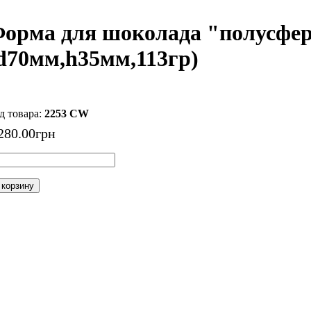
орма для шоколада "полусфер
d70мм,h35мм,113гр)
2253 CW
280
.
00
грн
 корзину