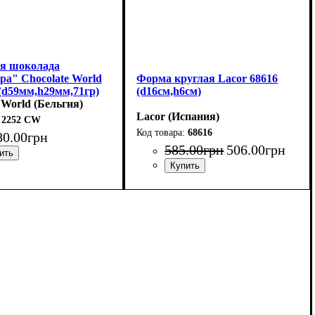
я шоколада
ра" Chocolate World
Форма круглая Lacor 68616
(d59мм,h29мм,71гр)
(d16см,h6см)
 World (Бельгия)
Lacor (Испания)
2252 CW
68616
80
.
00
грн
585
.
00
грн
506
.
00
грн