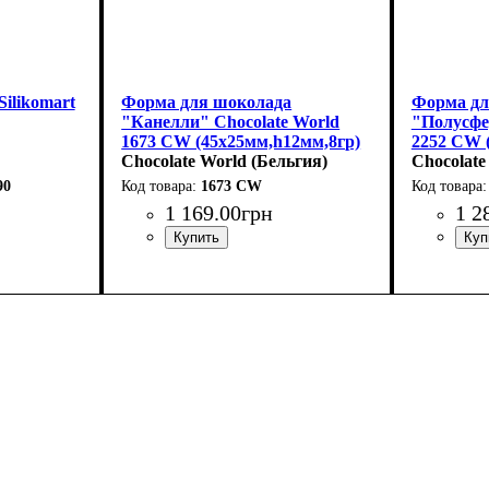
ilikomart
Форма для шоколада
Форма дл
"Канелли" Chocolate World
"Полусфе
1673 CW (45x25мм,h12мм,8гр)
2252 CW 
Chocolate World (Бельгия)
Chocolate
90
1673 CW
1 169
.
00
грн
1 2