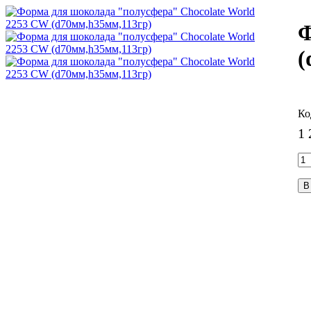
Ф
(
1 
В