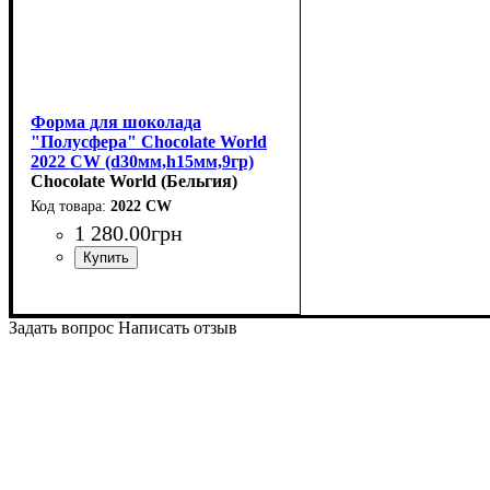
Форма для шоколада
"Полусфера" Chocolate World
2022 CW (d30мм,h15мм,9гр)
Chocolate World (Бельгия)
2022 CW
1 280
.
00
грн
Задать вопрос
Написать отзыв