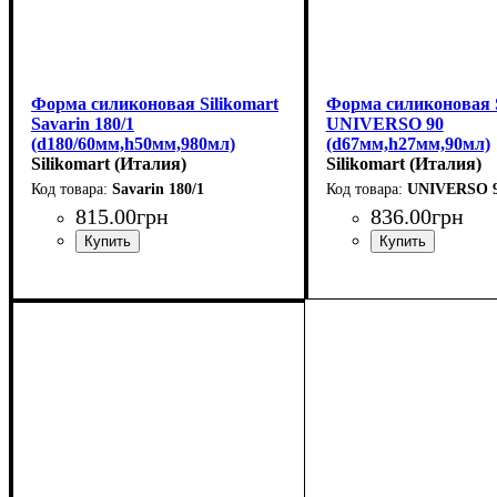
Форма силиконовая Silikomart
Форма силиконовая S
Savarin 180/1
UNIVERSO 90
(d180/60мм,h50мм,980мл)
(d67мм,h27мм,90мл)
Silikomart (Италия)
Silikomart (Италия)
Savarin 180/1
UNIVERSO 
815
.
00
грн
836
.
00
грн