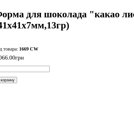
орма для шоколада "какао лис
41x41x7мм,13гр)
1669 CW
066
.
00
грн
 корзину