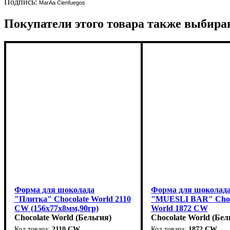
Подпись:
MarÃ­a Cienfuegos
Покупатели этого товара также выбира
Форма для шоколада
Форма для шоколад
"Плитка" Chocolate World 2110
"MUESLI BAR" Choc
CW (156x77x8мм,90гр)
World 1872 CW
Chocolate World (Бельгия)
(116x22мм,h15мм,38г
Chocolate World (Бел
2110 CW
1872 CW