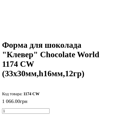
Форма для шоколада
"Клевер" Chocolate World
1174 CW
(33x30мм,h16мм,12гр)
1174 CW
1 066
.
00
грн