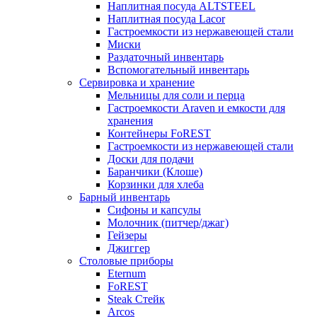
Наплитная посуда ALTSTEEL
Наплитная посуда Lacor
Гастроемкости из нержавеющей стали
Миски
Раздаточный инвентарь
Вспомогательный инвентарь
Сервировка и хранение
Мельницы для соли и перца
Гастроемкости Araven и емкости для
хранения
Контейнеры FoREST
Гастроемкости из нержавеющей стали
Доски для подачи
Баранчики (Клоше)
Корзинки для хлеба
Барный инвентарь
Сифоны и капсулы
Молочник (питчер/джаг)
Гейзеры
Джиггер
Столовые приборы
Eternum
FoREST
Steak Стейк
Arcos