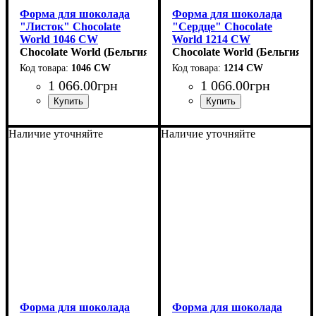
Форма для шоколада
Форма для шоколада
"Листок" Chocolate
"Сердце" Chocolate
World 1046 CW
World 1214 CW
(37x31мм,h16мм,14гр)
Chocolate World (Бельгия)
(31x35x18мм,15гр)
Chocolate World (Бельгия)
1046 CW
1214 CW
1 066
.
00
грн
1 066
.
00
грн
Наличие уточняйте
Наличие уточняйте
Форма для шоколада
Форма для шоколада