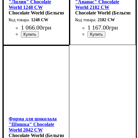
"Лилия" Chocolate
"Ананас" Chocolate
World 1248 CW
World 2182 CW
(44x21x18мм)
Chocolate World (Бельгия)
(42x26мм,h17мм,13гр)
Chocolate World (Бельгия)
1248 CW
2182 CW
1 066
.
00
грн
1 167
.
00
грн
Форма для шоколада
"Шишка" Chocolate
World 2042 CW
(89x33мм,h16мм,30гр)
Chocolate World (Бельгия)