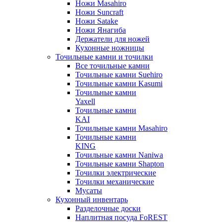
Ножи Masahiro
Ножи Suncraft
Ножи Satake
Ножи Янагиба
Держатели для ножей
Кухонные ножницы
Точильные камни и точилки
Все точильные камни
Точильные камни Suehiro
Точильные камни Kasumi
Точильные камни
Yaxell
Точильные камни
KAI
Точильные камни Masahiro
Точильные камни
KING
Точильные камни Naniwa
Точильные камни Shapton
Точилки электрические
Точилки механические
Мусаты
Кухонный инвентарь
Разделочные доски
Наплитная посуда FoREST