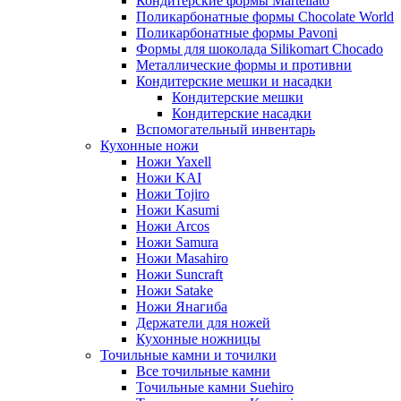
Кондитерские формы Martellato
Поликарбонатные формы Chocolate World
Поликарбонатные формы Pavoni
Формы для шоколада Silikomart Chocado
Металлические формы и противни
Кондитерские мешки и насадки
Кондитерские мешки
Кондитерские насадки
Вспомогательный инвентарь
Кухонные ножи
Ножи Yaxell
Ножи KAI
Ножи Tojiro
Ножи Kasumi
Ножи Arcos
Ножи Samura
Ножи Masahiro
Ножи Suncraft
Ножи Satake
Ножи Янагиба
Держатели для ножей
Кухонные ножницы
Точильные камни и точилки
Все точильные камни
Точильные камни Suehiro