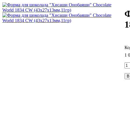
Ф
1
1 
В