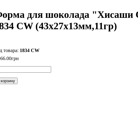
орма для шоколада "Хисаши 
834 CW (43x27x13мм,11гр)
1834 CW
066
.
00
грн
 корзину