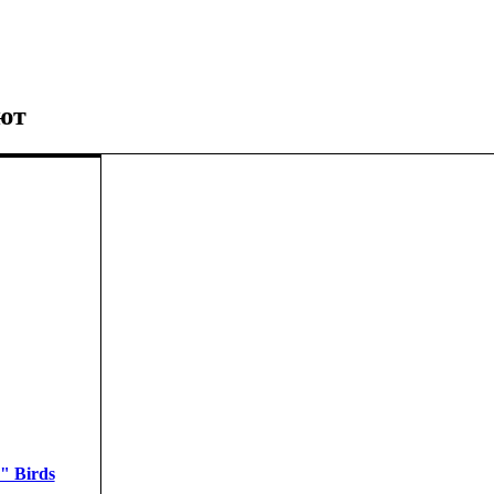
ют
" Birds