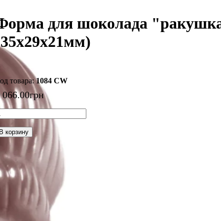
Форма для шоколада "ракушка
(35x29x21мм)
1084 CW
 066
.
00
грн
В корзину