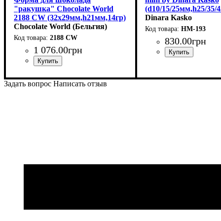
"ракушка" Chocolate World
(d10/15/25мм,h25/35/
2188 CW (32x29мм,h21мм,14гр)
Dinara Kasko
Chocolate World (Бельгия)
HM-193
2188 CW
830
.
00
грн
1 076
.
00
грн
Задать вопрос
Написать отзыв