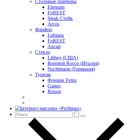
Столовые приборы
Eternum
FoREST
Steak Стейк
Arcos
Фарфор
Lubiana
FoREST
Ancap
Стекло
Libbey (США)
Bormioli Rocco (Италия)
Nachtmann (Германия)
Туризм
Фонари Fenix
Ganzo
Roxon