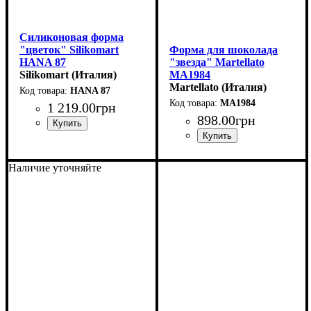
Силиконовая форма
"цветок" Silikomart
Форма для шоколада
HANA 87
"звезда" Martellato
(d72мм,h30мм,87мл)
Silikomart (Италия)
MA1984
(40x42мм,h16мм,10гр)
Martellato (Италия)
HANA 87
MA1984
1 219
.
00
грн
898
.
00
грн
Наличие уточняйте