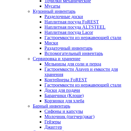
Точилки механические
Мусаты
Кухонный инвентарь
Разделочные доски
Наплитная посуда FoREST
Наплитная посуда ALTSTEEL
Наплитная посуда Lacor
Гастроемкости из нержавеющей стали
Миски
Раздаточный инвентарь
Вспомогательный инвентарь
Сервировка и хранение
Мельницы для соли и перца
Гастроемкости Araven и емкости для
хранения
Контейнеры FoREST
Гастроемкости из нержавеющей стали
Доски для подачи
Баранчики (Клоше)
Корзинки для хлеба
Барный инвентарь
Сифоны и капсулы
Молочник (питчер/джаг)
Гейзеры
Джиггер