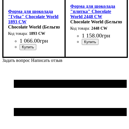
Форма для шоколада
Форма для шоколада
"плитка" Chocolate
"Губы" Chocolate World
World 2448 CW
1893 CW
(148x74x8мм,80гр)
Chocolate World (Бельгия)
(43x23x13мм,8гр)
Chocolate World (Бельгия)
2448 CW
1893 CW
1 158
.
00
грн
1 066
.
00
грн
Задать вопрос
Написать отзыв