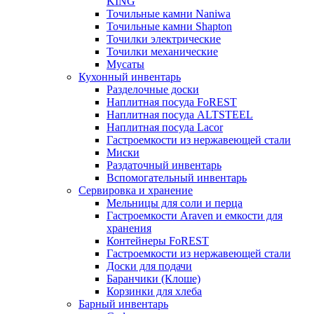
KING
Точильные камни Naniwa
Точильные камни Shapton
Точилки электрические
Точилки механические
Мусаты
Кухонный инвентарь
Разделочные доски
Наплитная посуда FoREST
Наплитная посуда ALTSTEEL
Наплитная посуда Lacor
Гастроемкости из нержавеющей стали
Миски
Раздаточный инвентарь
Вспомогательный инвентарь
Сервировка и хранение
Мельницы для соли и перца
Гастроемкости Araven и емкости для
хранения
Контейнеры FoREST
Гастроемкости из нержавеющей стали
Доски для подачи
Баранчики (Клоше)
Корзинки для хлеба
Барный инвентарь