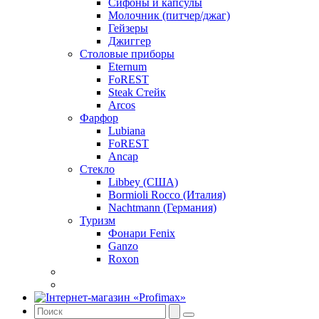
Сифоны и капсулы
Молочник (питчер/джаг)
Гейзеры
Джиггер
Столовые приборы
Eternum
FoREST
Steak Стейк
Arcos
Фарфор
Lubiana
FoREST
Ancap
Стекло
Libbey (США)
Bormioli Rocco (Италия)
Nachtmann (Германия)
Туризм
Фонари Fenix
Ganzo
Roxon