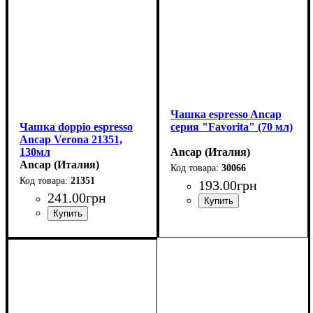
Чашка espresso Ancap
Чашка doppio espresso
серия "Favorita" (70 мл)
Ancap Verona 21351,
130мл
Ancap (Италия)
Ancap (Италия)
30066
21351
193
.
00
грн
241
.
00
грн