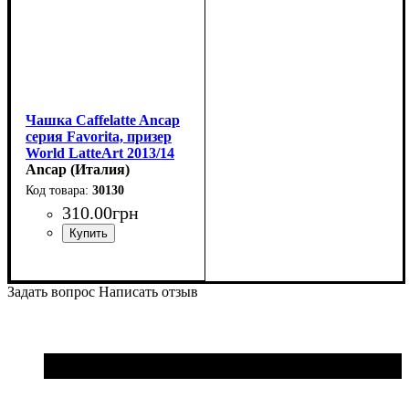
Чашка Caffelatte Ancap
серия Favorita, призер
World LatteArt 2013/14
(270 мл)
Ancap (Италия)
30130
310
.
00
грн
Задать вопрос
Написать отзыв