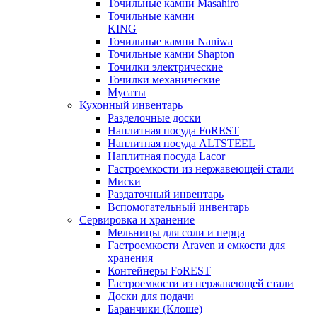
Точильные камни Masahiro
Точильные камни
KING
Точильные камни Naniwa
Точильные камни Shapton
Точилки электрические
Точилки механические
Мусаты
Кухонный инвентарь
Разделочные доски
Наплитная посуда FoREST
Наплитная посуда ALTSTEEL
Наплитная посуда Lacor
Гастроемкости из нержавеющей стали
Миски
Раздаточный инвентарь
Вспомогательный инвентарь
Сервировка и хранение
Мельницы для соли и перца
Гастроемкости Araven и емкости для
хранения
Контейнеры FoREST
Гастроемкости из нержавеющей стали
Доски для подачи
Баранчики (Клоше)