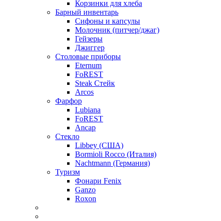
Корзинки для хлеба
Барный инвентарь
Сифоны и капсулы
Молочник (питчер/джаг)
Гейзеры
Джиггер
Столовые приборы
Eternum
FoREST
Steak Стейк
Arcos
Фарфор
Lubiana
FoREST
Ancap
Стекло
Libbey (США)
Bormioli Rocco (Италия)
Nachtmann (Германия)
Туризм
Фонари Fenix
Ganzo
Roxon