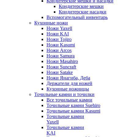
Кондитерские мешки и насадки
Кондитерские мешки
Кондитерские насадки
Вспомогательный инвентарь
Кухонные ножи
Ножи Yaxell
Ножи KAI
Ножи Tojiro
Ножи Kasumi
Ножи Arcos
Ножи Samura
Ножи Masahiro
Ножи Suncraft
Ножи Satake
Ножи Янагиба, Деба
Держатели для ножей
Кухонные ножницы
Точильные камни и точилки
Все точильные камни
Точильные камни Suehiro
Точильные камни Kasumi
Точильные камни
Yaxell
Точильные камни
KAI