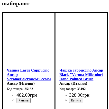
выбирают
Чашка Large Cappucino
Чашка cappuccino Ancap
Ancap
Black "Verona Millecolori
Verona/Palermo/Millecolori
Hand Painted Brush
35132, ручная роспись,
Ancap (Италия)
stroke A with handle"
Ancap (Италия)
260мл
(180 мл)
35132
35192
482
.
00
грн
328
.
00
грн