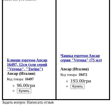
Чашка espresso Ancap
Блюдце espresso Ancap
серия "Verona" (75 мл)
16497, 12см (для серий
"Verona", "Torino")
Ancap (Италия)
Ancap (Италия)
18472
16497
193
.
00
грн
96
.
00
грн
Задать вопрос
Написать отзыв