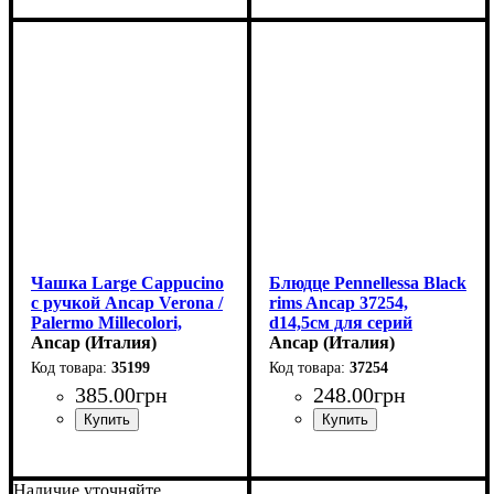
Чашка Large Cappucino
Блюдце Pennellessa Black
с ручкой Ancap Verona /
rims Ancap 37254,
Palermo Millecolori,
d14,5см для серий
ручная роспись, мазок
Ancap (Италия)
Verona, Torino
Ancap (Италия)
A, цвет черный (260 мл)
35199
37254
385
.
00
грн
248
.
00
грн
Наличие уточняйте