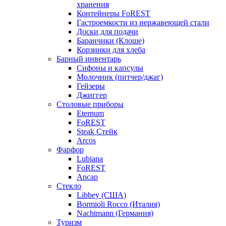
хранения
Контейнеры FoREST
Гастроемкости из нержавеющей стали
Доски для подачи
Баранчики (Клоше)
Корзинки для хлеба
Барный инвентарь
Сифоны и капсулы
Молочник (питчер/джаг)
Гейзеры
Джиггер
Столовые приборы
Eternum
FoREST
Steak Стейк
Arcos
Фарфор
Lubiana
FoREST
Ancap
Стекло
Libbey (США)
Bormioli Rocco (Италия)
Nachtmann (Германия)
Туризм