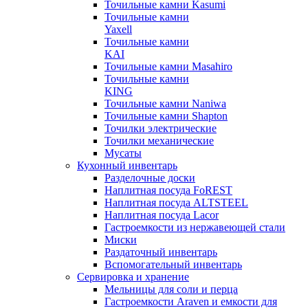
Точильные камни Kasumi
Точильные камни
Yaxell
Точильные камни
KAI
Точильные камни Masahiro
Точильные камни
KING
Точильные камни Naniwa
Точильные камни Shapton
Точилки электрические
Точилки механические
Мусаты
Кухонный инвентарь
Разделочные доски
Наплитная посуда FoREST
Наплитная посуда ALTSTEEL
Наплитная посуда Lacor
Гастроемкости из нержавеющей стали
Миски
Раздаточный инвентарь
Вспомогательный инвентарь
Сервировка и хранение
Мельницы для соли и перца
Гастроемкости Araven и емкости для