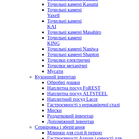
Точильні камені Kasumi
Точильні камені
Yaxell
Точильні камені
KAI
Точильні камені Masahiro
Точильні камені
KING
Точильні камені Naniwa
Точильні камені Shapton
Точилки електричні
Точилки механічні
Мусати
Кухонний інвентар
Обробні дошки
Наплитна посуд FoREST
Наплитна посуд ALTSTEEL
Наплитний посуд Lacor
Гастроємності з нержавіючої сталі
Миски
Роздатковий інвентар
Допоміжний інвентар
Сервіровка і зберігання
Млинки для солі й перцю
Гастроємності Araven і ємності для