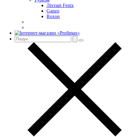
Ліхтарі Fenix
Ganzo
Roxon