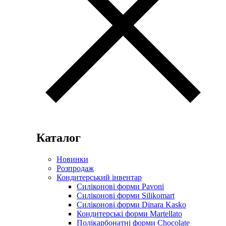
Каталог
Новинки
Розпродаж
Кондитерський інвентар
Силіконові форми Pavoni
Силіконові форми Silikomart
Силіконові форми Dinara Kasko
Кондитерські форми Martellato
Полікарбонатні форми Chocolate