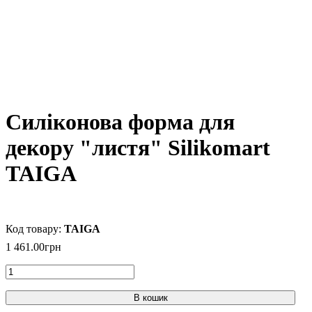
Силіконова форма для
декору "листя" Silikomart
TAIGA
TAIGA
1 461
.
00
грн
В кошик