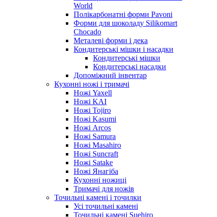
World
Полікарбонатні форми Pavoni
Форми для шоколаду Silikomart
Chocado
Металеві форми і дека
Кондитерські мішки і насадки
Кондитерські мішки
Кондитерські насадки
Допоміжний інвентар
Кухонні ножі і тримачі
Ножі Yaxell
Ножі KAI
Ножі Tojiro
Ножі Kasumi
Ножі Arcos
Ножі Samura
Ножі Masahiro
Ножі Suncraft
Ножі Satake
Ножі Янагіба
Кухонні ножиці
Тримачі для ножів
Точильні камені і точилки
Усі точильні камені
Точильні камені Suehiro