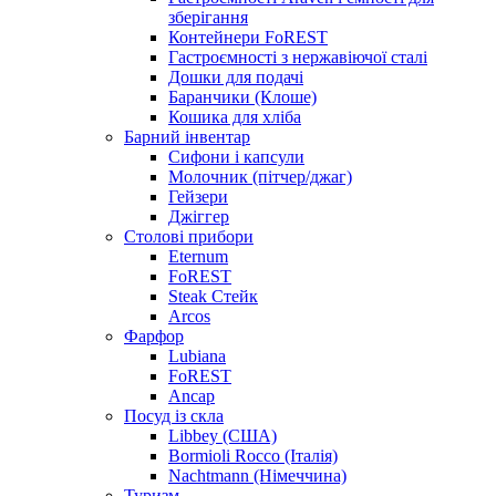
зберігання
Контейнери FoREST
Гастроємності з нержавіючої сталі
Дошки для подачі
Баранчики (Клоше)
Кошика для хліба
Барний інвентар
Сифони і капсули
Молочник (пітчер/джаг)
Гейзери
Джіггер
Столові прибори
Eternum
FoREST
Steak Стейк
Arcos
Фарфор
Lubiana
FoREST
Ancap
Посуд із скла
Libbey (США)
Bormioli Rocco (Італія)
Nachtmann (Німеччина)
Туризм