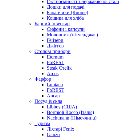
Гастроємності з нержавіючої сталі
Дошки для подачі
Баранчики (Клоше)
Кошика для хліба
Барний інвентар
Сифони і капсули
Молочник (пітчер/джаг)
Гейзери
Джіггер
Столові прибори
Eternum
FoREST
Steak Стейк
Arcos
Фарфор
Lubiana
FoREST
Ancap
Посуд із скла
Libbey (США)
Bormioli Rocco (Італія)
Nachtmann (Німеччина)
Туризм
Ліхтарі Fenix
Ganzo