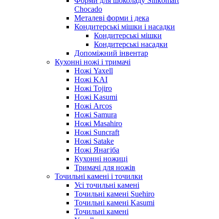
Форми для шоколаду Silikomart
Chocado
Металеві форми і дека
Кондитерські мішки і насадки
Кондитерські мішки
Кондитерські насадки
Допоміжний інвентар
Кухонні ножі і тримачі
Ножі Yaxell
Ножі KAI
Ножі Tojiro
Ножі Kasumi
Ножі Arcos
Ножі Samura
Ножі Masahiro
Ножі Suncraft
Ножі Satake
Ножі Янагіба
Кухонні ножиці
Тримачі для ножів
Точильні камені і точилки
Усі точильні камені
Точильні камені Suehiro
Точильні камені Kasumi
Точильні камені