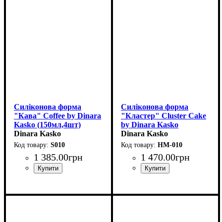
Силіконова форма
Силіконова форма
"Кава" Coffee by Dinara
"Кластер" Cluster Cake
Kasko (150мл,4шт)
by Dinara Kasko
Dinara Kasko
(175x175мм,h50мм,1400мл)
Dinara Kasko
S010
HM-010
1 385
.
00
грн
1 470
.
00
грн