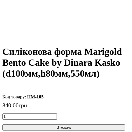
Силіконова форма Marigold
Bento Cake by Dinara Kasko
(d100мм,h80мм,550мл)
HM-105
840
.
00
грн
В кошик