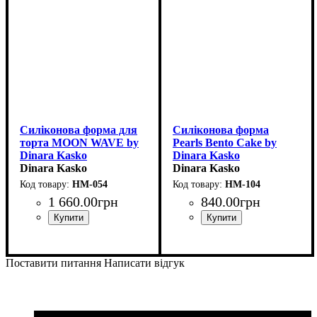
Силіконова форма для
Силіконова форма
торта MOON WAVE by
Pearls Bento Cake by
Dinara Kasko
Dinara Kasko
(d18см,h6.5см,1350мл)
Dinara Kasko
(d100мм,h80мм,600мл)
Dinara Kasko
HM-054
HM-104
1 660
.
00
грн
840
.
00
грн
Поставити питання
Написати відгук