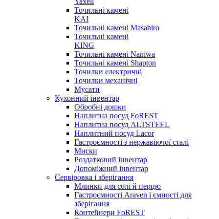
Yaxell
Точильні камені
KAI
Точильні камені Masahiro
Точильні камені
KING
Точильні камені Naniwa
Точильні камені Shapton
Точилки електричні
Точилки механічні
Мусати
Кухонний інвентар
Обробні дошки
Наплитна посуд FoREST
Наплитна посуд ALTSTEEL
Наплитний посуд Lacor
Гастроємності з нержавіючої сталі
Миски
Роздатковий інвентар
Допоміжний інвентар
Сервіровка і зберігання
Млинки для солі й перцю
Гастроємності Araven і ємності для
зберігання
Контейнери FoREST