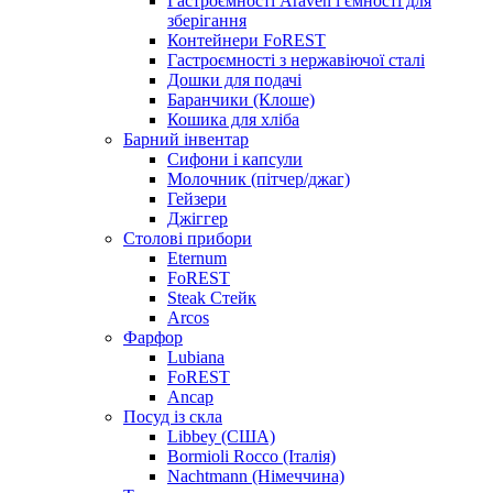
Гастроємності Araven і ємності для
зберігання
Контейнери FoREST
Гастроємності з нержавіючої сталі
Дошки для подачі
Баранчики (Клоше)
Кошика для хліба
Барний інвентар
Сифони і капсули
Молочник (пітчер/джаг)
Гейзери
Джіггер
Столові прибори
Eternum
FoREST
Steak Стейк
Arcos
Фарфор
Lubiana
FoREST
Ancap
Посуд із скла
Libbey (США)
Bormioli Rocco (Італія)
Nachtmann (Німеччина)