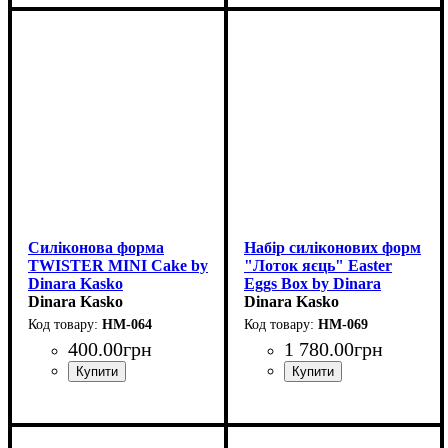
Силіконова форма
Набір силіконових форм
TWISTER MINI Cake by
"Лоток яєць" Easter
Dinara Kasko
Eggs Box by Dinara
(d7см,h4.5см,120мл)
Dinara Kasko
Kasko
Dinara Kasko
HM-064
HM-069
400
.
00
грн
1 780
.
00
грн