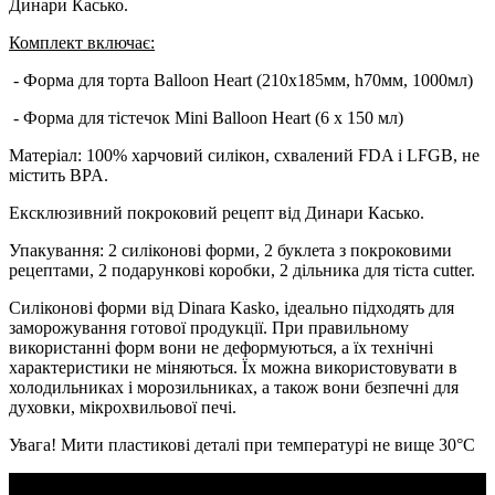
Динари Касько.
Комплект включає:
- Форма для торта Balloon Heart (210x185мм, h70мм, 1000мл)
- Форма для тістечок Mini Balloon Heart (6 x 150 мл)
Матеріал: 100% харчовий силікон, схвалений FDA і LFGB, не
містить BPA.
Ексклюзивний покроковий рецепт від Динари Касько.
Упакування: 2 силіконові форми, 2 буклета з покроковими
рецептами, 2 подарункові коробки, 2 дільника для тіста cutter.
Силіконові форми від Dinara Kasko, ідеально підходять для
заморожування готової продукції. При правильному
використанні форм вони не деформуються, а їх технічні
характеристики не міняються. Їх можна використовувати в
холодильниках і морозильниках, а також вони безпечні для
духовки, мікрохвильової печі.
Увага! Мити пластикові деталі при температурі не вище 30°C