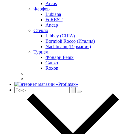
Arcos
Фарфор
Lubiana
FoREST
Ancap
Стекло
Libbey (США)
Bormioli Rocco (Италия)
Nachtmann (Германия)
Туризм
Фонари Fenix
Ganzo
Roxon