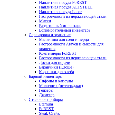
Наплитная посуда FoREST
Наплитная посуда ALTSTEEL
Наплитная посуда Lacor
Гастроемкости из нержавеющей стали
Миски
Раздаточный инвентарь
Вспомогательный инвентарь
Сервировка и хранение
Мельницы для соли и перца
Гастроемкости Araven и емкости для
хранения
Контейнеры FoREST
Гастроемкости из нержавеющей стали
Доски для подачи
Баранчики (Клоше)
Корзинки для хлеба
Барный инвентарь
Сифоны и капсулы
Молочник (питчер/джаг)
Гейзеры
Джиггер
Столовые приборы
Eternum
FoREST
Steak Стейк