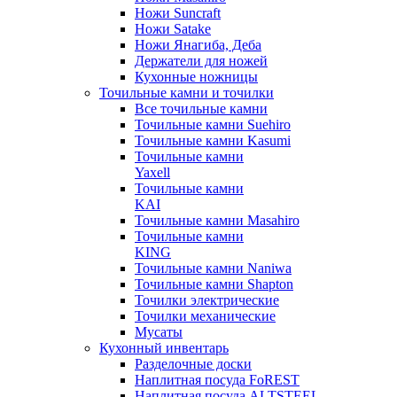
Ножи Suncraft
Ножи Satake
Ножи Янагиба, Деба
Держатели для ножей
Кухонные ножницы
Точильные камни и точилки
Все точильные камни
Точильные камни Suehiro
Точильные камни Kasumi
Точильные камни
Yaxell
Точильные камни
KAI
Точильные камни Masahiro
Точильные камни
KING
Точильные камни Naniwa
Точильные камни Shapton
Точилки электрические
Точилки механические
Мусаты
Кухонный инвентарь
Разделочные доски
Наплитная посуда FoREST
Наплитная посуда ALTSTEEL