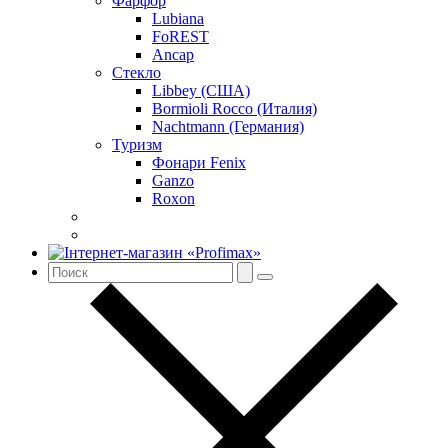
Фарфор
Lubiana
FoREST
Ancap
Стекло
Libbey (США)
Bormioli Rocco (Италия)
Nachtmann (Германия)
Туризм
Фонари Fenix
Ganzo
Roxon