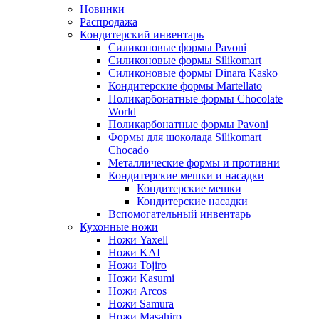
Новинки
Распродажа
Кондитерский инвентарь
Силиконовые формы Pavoni
Силиконовые формы Silikomart
Силиконовые формы Dinara Kasko
Кондитерские формы Martellato
Поликарбонатные формы Chocolate
World
Поликарбонатные формы Pavoni
Формы для шоколада Silikomart
Chocado
Металлические формы и противни
Кондитерские мешки и насадки
Кондитерские мешки
Кондитерские насадки
Вспомогательный инвентарь
Кухонные ножи
Ножи Yaxell
Ножи KAI
Ножи Tojiro
Ножи Kasumi
Ножи Arcos
Ножи Samura
Ножи Masahiro