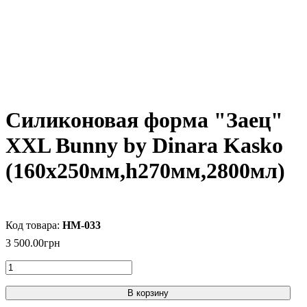
Силиконовая форма "Заец"
XXL Bunny by Dinara Kasko
(160х250мм,h270мм,2800мл)
HM-033
3 500
.
00
грн
В корзину