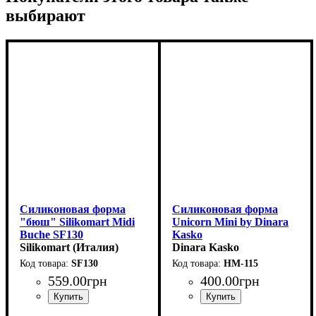
выбирают
Силиконовая форма
Силиконовая форма
"бюш" Silikomart Midi
Unicorn Mini by Dinara
Buche SF130
Kasko
(84х32мм,h35мм,83мл)
Silikomart (Италия)
(75x70мм,h85мм,140мл)
Dinara Kasko
SF130
HM-115
559
.
00
грн
400
.
00
грн