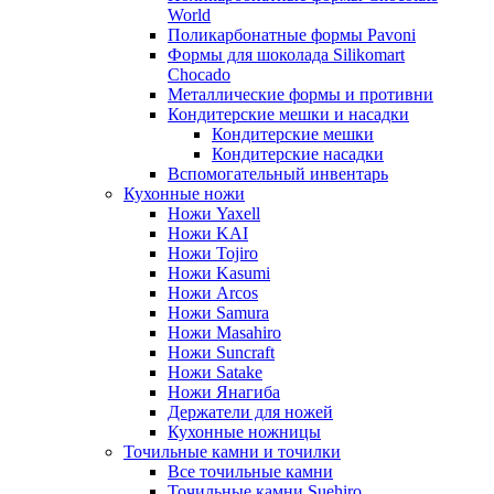
World
Поликарбонатные формы Pavoni
Формы для шоколада Silikomart
Chocado
Металлические формы и противни
Кондитерские мешки и насадки
Кондитерские мешки
Кондитерские насадки
Вспомогательный инвентарь
Кухонные ножи
Ножи Yaxell
Ножи KAI
Ножи Tojiro
Ножи Kasumi
Ножи Arcos
Ножи Samura
Ножи Masahiro
Ножи Suncraft
Ножи Satake
Ножи Янагиба
Держатели для ножей
Кухонные ножницы
Точильные камни и точилки
Все точильные камни
Точильные камни Suehiro