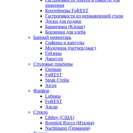
хранения
Контейнеры FoREST
Гастроемкости из нержавеющей стали
Доски для подачи
Баранчики (Клоше)
Корзинки для хлеба
Барный инвентарь
Сифоны и капсулы
Молочник (питчер/джаг)
Гейзеры
Джиггер
Столовые приборы
Eternum
FoREST
Steak Стейк
Arcos
Фарфор
Lubiana
FoREST
Ancap
Стекло
Libbey (США)
Bormioli Rocco (Италия)
Nachtmann (Германия)