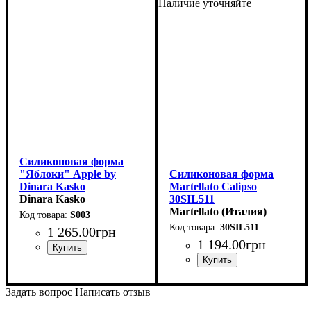
Наличие уточняйте
Силиконовая форма
"Яблоки" Apple by
Силиконовая форма
Dinara Kasko
Martellato Calipso
(100мм,h60мм,150мл)
Dinara Kasko
30SIL511
(79x59мм,h54мм,100мл)
Martellato (Италия)
S003
30SIL511
1 265
.
00
грн
1 194
.
00
грн
Задать вопрос
Написать отзыв