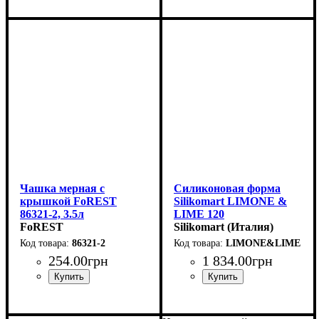
Чашка мерная с
Силиконовая форма
крышкой FoREST
Silikomart LIMONE &
86321-2, 3.5л
LIME 120
FoREST
(88х61,h44мм,120мл)
Silikomart (Италия)
86321-2
LIMONE&LIME 120
254
.
00
грн
1 834
.
00
грн