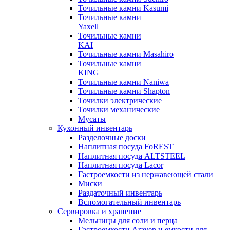
Точильные камни Kasumi
Точильные камни
Yaxell
Точильные камни
KAI
Точильные камни Masahiro
Точильные камни
KING
Точильные камни Naniwa
Точильные камни Shapton
Точилки электрические
Точилки механические
Мусаты
Кухонный инвентарь
Разделочные доски
Наплитная посуда FoREST
Наплитная посуда ALTSTEEL
Наплитная посуда Lacor
Гастроемкости из нержавеющей стали
Миски
Раздаточный инвентарь
Вспомогательный инвентарь
Сервировка и хранение
Мельницы для соли и перца
Гастроемкости Araven и емкости для