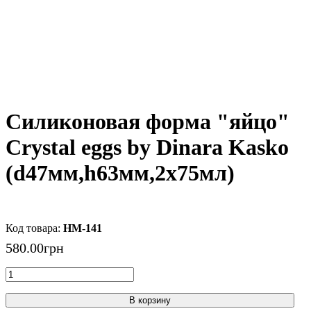
Силиконовая форма "яйцо"
Crystal eggs by Dinara Kasko
(d47мм,h63мм,2x75мл)
HM-141
580
.
00
грн
В корзину