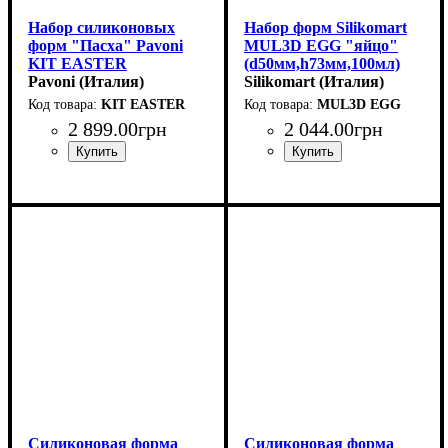
Набор силиконовых
Набор форм Silikomart
форм "Пасха" Pavoni
MUL3D EGG "яйцо"
KIT EASTER
(d50мм,h73мм,100мл)
(торт+пирожные)
Pavoni (Италия)
Silikomart (Италия)
KIT EASTER
MUL3D EGG
2 899
.
00
грн
2 044
.
00
грн
Силиконовая форма
Силиконовая форма