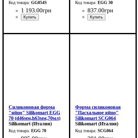
GG054S
EGG 30
1 193
.
00
грн
837
.
00
грн
Силиконовая форма
Форма силиконовая
"яйцо" Silikomart EGG
"Пасхальное яйцо"
70 (d46мм,h63мм,70мл)
Silikomart SCG064
Silikomart (Италия)
(103x79мм,h10мм,2х50мл)
Silikomart (Италия)
EGG 70
SCG064