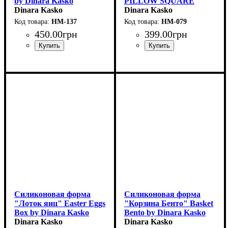
by Dinara Kasko
PILLOW SQUARE
(d8см,h4.5см,130мл)
Dinara Kasko
MINI by Dinara Kasko
Dinara Kasko
(7x7см,h3.5см,100мл)
HM-137
HM-079
450
.
00
грн
399
.
00
грн
Силиконовая форма
Силиконовая форма
"Лоток яиц" Easter Eggs
"Корзина Бенто" Basket
Box by Dinara Kasko
Bento by Dinara Kasko
Dinara Kasko
(d11см,h8.5см,500мл)
Dinara Kasko