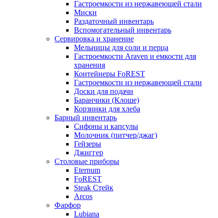
Гастроемкости из нержавеющей стали
Миски
Раздаточный инвентарь
Вспомогательный инвентарь
Сервировка и хранение
Мельницы для соли и перца
Гастроемкости Araven и емкости для
хранения
Контейнеры FoREST
Гастроемкости из нержавеющей стали
Доски для подачи
Баранчики (Клоше)
Корзинки для хлеба
Барный инвентарь
Сифоны и капсулы
Молочник (питчер/джаг)
Гейзеры
Джиггер
Столовые приборы
Eternum
FoREST
Steak Стейк
Arcos
Фарфор
Lubiana