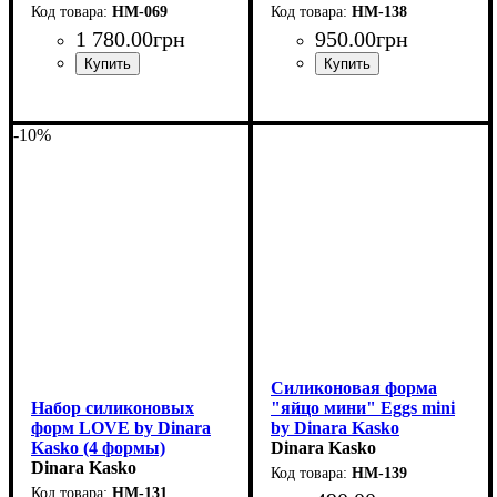
HM-069
HM-138
1 780
.
00
грн
950
.
00
грн
-10%
Силиконовая форма
Набор силиконовых
"яйцо мини" Eggs mini
форм LOVE by Dinara
by Dinara Kasko
Kasko (4 формы)
(5x15мл)
Dinara Kasko
Dinara Kasko
HM-139
HM-131