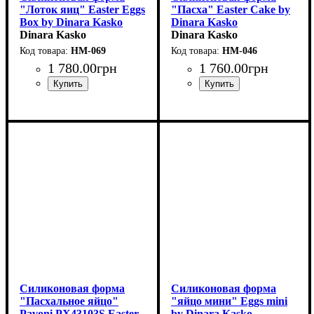
"Лоток яиц" Easter Eggs
"Пасха" Easter Cake by
Box by Dinara Kasko
Dinara Kasko
Dinara Kasko
(d180мм,h65мм,1000мл)
Dinara Kasko
HM-069
HM-046
1 780
.
00
грн
1 760
.
00
грн
Силиконовая форма
Силиконовая форма
"Пасхальное яйцо"
"яйцо мини" Eggs mini
Pavoni PX43103S Easter
by Dinara Kasko