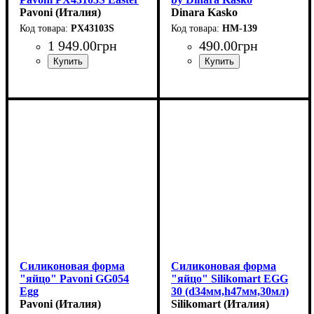
mono
Pavoni (Италия)
(5x15мл)
Dinara Kasko
(d70мм,h72мм,120мл)
PX43103S
HM-139
1 949
.
00
грн
490
.
00
грн
Силиконовая форма
Силиконовая форма
"яйцо" Pavoni GG054
"яйцо" Silikomart EGG
Egg
30 (d34мм,h47мм,30мл)
(63x48мм,h40мм,72мл)
Pavoni (Италия)
Silikomart (Италия)