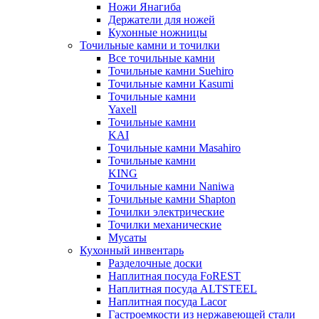
Ножи Янагиба
Держатели для ножей
Кухонные ножницы
Точильные камни и точилки
Все точильные камни
Точильные камни Suehiro
Точильные камни Kasumi
Точильные камни
Yaxell
Точильные камни
KAI
Точильные камни Masahiro
Точильные камни
KING
Точильные камни Naniwa
Точильные камни Shapton
Точилки электрические
Точилки механические
Мусаты
Кухонный инвентарь
Разделочные доски
Наплитная посуда FoREST
Наплитная посуда ALTSTEEL
Наплитная посуда Lacor
Гастроемкости из нержавеющей стали