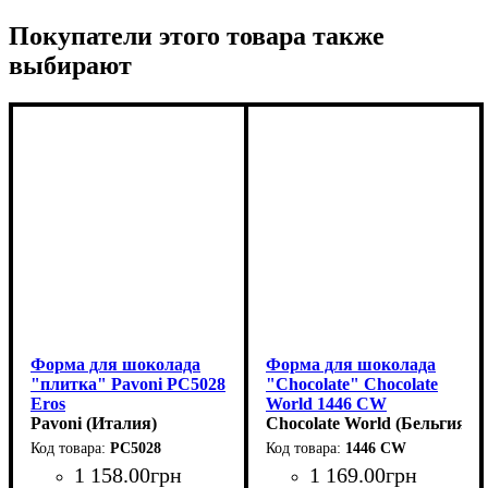
Покупатели этого товара также
выбирают
Форма для шоколада
Форма для шоколада
"плитка" Pavoni PC5028
"Chocolate" Chocolate
Eros
World 1446 CW
(154x77мм,h11мм,100гр)
Pavoni (Италия)
(41x30x4мм,5гр)
Chocolate World (Бельгия)
PC5028
1446 CW
1 158
.
00
грн
1 169
.
00
грн