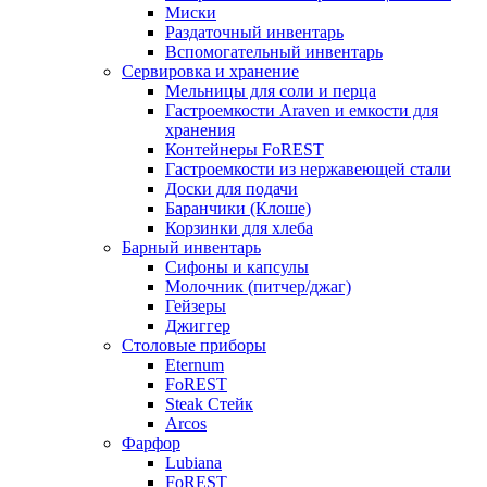
Миски
Раздаточный инвентарь
Вспомогательный инвентарь
Сервировка и хранение
Мельницы для соли и перца
Гастроемкости Araven и емкости для
хранения
Контейнеры FoREST
Гастроемкости из нержавеющей стали
Доски для подачи
Баранчики (Клоше)
Корзинки для хлеба
Барный инвентарь
Сифоны и капсулы
Молочник (питчер/джаг)
Гейзеры
Джиггер
Столовые приборы
Eternum
FoREST
Steak Стейк
Arcos
Фарфор
Lubiana
FoREST