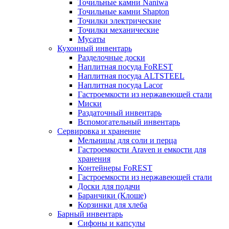
Точильные камни Naniwa
Точильные камни Shapton
Точилки электрические
Точилки механические
Мусаты
Кухонный инвентарь
Разделочные доски
Наплитная посуда FoREST
Наплитная посуда ALTSTEEL
Наплитная посуда Lacor
Гастроемкости из нержавеющей стали
Миски
Раздаточный инвентарь
Вспомогательный инвентарь
Сервировка и хранение
Мельницы для соли и перца
Гастроемкости Araven и емкости для
хранения
Контейнеры FoREST
Гастроемкости из нержавеющей стали
Доски для подачи
Баранчики (Клоше)
Корзинки для хлеба
Барный инвентарь
Сифоны и капсулы