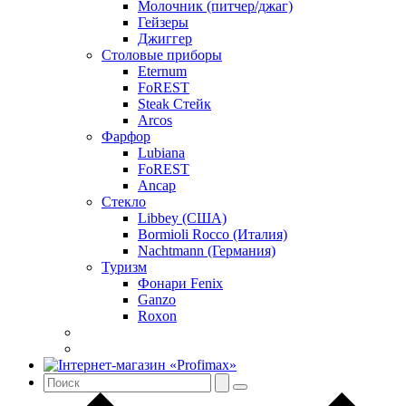
Молочник (питчер/джаг)
Гейзеры
Джиггер
Столовые приборы
Eternum
FoREST
Steak Стейк
Arcos
Фарфор
Lubiana
FoREST
Ancap
Стекло
Libbey (США)
Bormioli Rocco (Италия)
Nachtmann (Германия)
Туризм
Фонари Fenix
Ganzo
Roxon