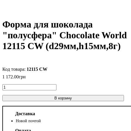
Форма для шоколада
"полусфера" Chocolate World
12115 CW (d29мм,h15мм,8г)
12115 CW
1 172
.
00
грн
В корзину
Доставка
Новой почтой
Оплата