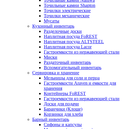
Точильные камни Naniwa
Точильные камни Shapton
Точилки электрические
Точилки механические
Мусаты
Кухонный инвентарь
Разделочные доски
Наплитная посуда FoREST
Наплитная посуда ALTSTEEL
Наплитная посуда Lacor
Гастроемкости из нержавеющей стали
Миски
Раздаточный инвентарь
Вспомогательный инвентарь
Сервировка и хранение
Мельницы для соли и перца
Гастроемкости Araven и емкости для
хранения
Контейнеры FoREST
Гастроемкости из нержавеющей стали
Доски для подачи
Баранчики (Клоше)
Корзинки для хлеба
Барный инвентарь
Сифоны и капсулы