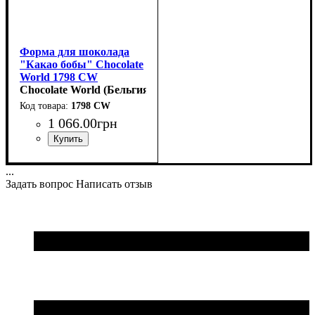
Форма для шоколада
"Какао бобы" Chocolate
World 1798 CW
(48x21мм,h14мм,9гр)
Chocolate World (Бельгия)
1798 CW
1 066
.
00
грн
...
Задать вопрос
Написать отзыв