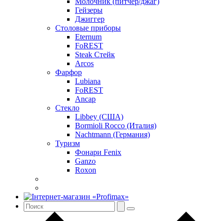
Молочник (питчер/джаг)
Гейзеры
Джиггер
Столовые приборы
Eternum
FoREST
Steak Стейк
Arcos
Фарфор
Lubiana
FoREST
Ancap
Стекло
Libbey (США)
Bormioli Rocco (Италия)
Nachtmann (Германия)
Туризм
Фонари Fenix
Ganzo
Roxon