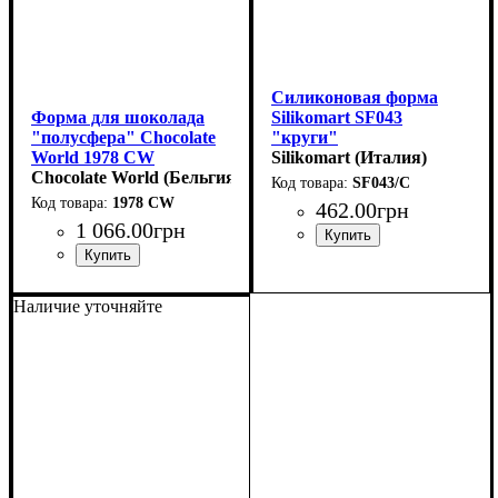
Силиконовая форма
Форма для шоколада
Silikomart SF043
"полусфера" Chocolate
"круги"
World 1978 CW
(d40мм,h13мм,20мл)
Silikomart (Италия)
(100x100мм,h43мм)
Chocolate World (Бельгия)
SF043/C
1978 CW
462
.
00
грн
1 066
.
00
грн
Наличие уточняйте