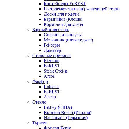
Контейнеры FoREST
Гастроемкости из нержавеющей стали
Доски для подачи
Баранчики (Клоше)
Корзинки для хлеба
Барный инвентарь
Сифоны и капсулы
Молочник (питчер/джаг)
Гейзеры
Джиггер
Столовые приборы
Eternum
FoREST
Steak Стейк
Arcos
Фарфор
Lubiana
FoREST
Ancap
Стекло
Libbey (США)
Bormioli Rocco (Италия)
Nachtmann (Германия)
Туризм
Фонари Fenix