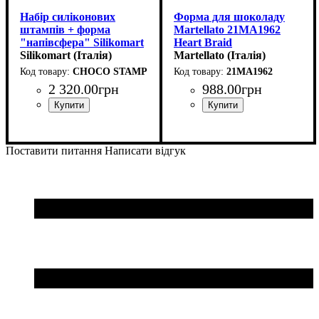
Набір силіконових
Форма для шоколаду
штампів + форма
Martellato 21MA1962
"напівсфера" Silikomart
Heart Braid
CHOCO STAMP A &
Silikomart (Італія)
(31x27мм,h14мм,8гр)
Martellato (Італія)
SEMISFERA 01
CHOCO STAMP A & SEMISFERA 01
21MA1962
2 320
.
00
грн
988
.
00
грн
Поставити питання
Написати відгук