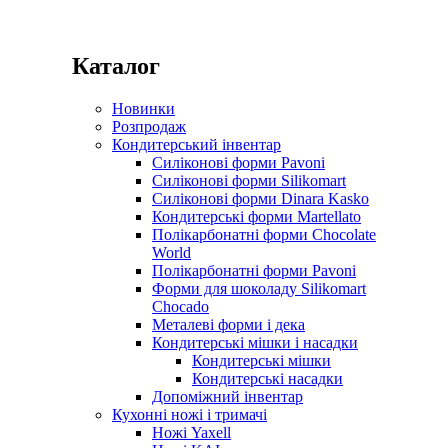
Каталог
Новинки
Розпродаж
Кондитерський інвентар
Силіконові форми Pavoni
Силіконові форми Silikomart
Силіконові форми Dinara Kasko
Кондитерські форми Martellato
Полікарбонатні форми Chocolate
World
Полікарбонатні форми Pavoni
Форми для шоколаду Silikomart
Chocado
Металеві форми і дека
Кондитерські мішки і насадки
Кондитерські мішки
Кондитерські насадки
Допоміжний інвентар
Кухонні ножі і тримачі
Ножі Yaxell