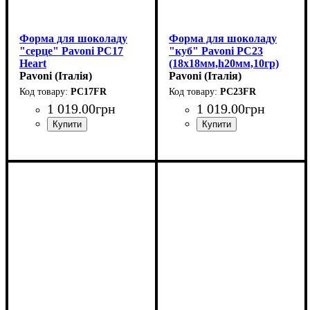
Форма для шоколаду
Форма для шоколаду
"серце" Pavoni PC17
"куб" Pavoni PC23
Heart
(18x18мм,h20мм,10гр)
(30x30мм,h17мм,10гр)
Pavoni (Італія)
Pavoni (Італія)
PC17FR
PC23FR
1 019
.
00
грн
1 019
.
00
грн