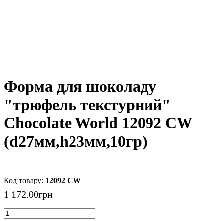
Форма для шоколаду
"трюфель текстурний"
Chocolate World 12092 CW
(d27мм,h23мм,10гр)
12092 CW
1 172
.
00
грн