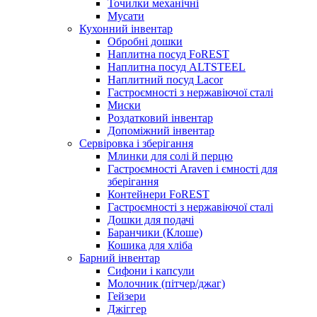
Точилки механічні
Мусати
Кухонний інвентар
Обробні дошки
Наплитна посуд FoREST
Наплитна посуд ALTSTEEL
Наплитний посуд Lacor
Гастроємності з нержавіючої сталі
Миски
Роздатковий інвентар
Допоміжний інвентар
Сервіровка і зберігання
Млинки для солі й перцю
Гастроємності Araven і ємності для
зберігання
Контейнери FoREST
Гастроємності з нержавіючої сталі
Дошки для подачі
Баранчики (Клоше)
Кошика для хліба
Барний інвентар
Сифони і капсули
Молочник (пітчер/джаг)
Гейзери
Джіггер