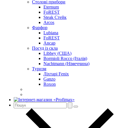
Столові прибори
Eternum
FoREST
Steak Стейк
Arcos
Фарфор
Lubiana
FoREST
Ancap
Посуд із скла
Libbey (США)
Bormioli Rocco (Італія)
Nachtmann (Німеччина)
Туризм
Ліхтарі Fenix
Ganzo
Roxon