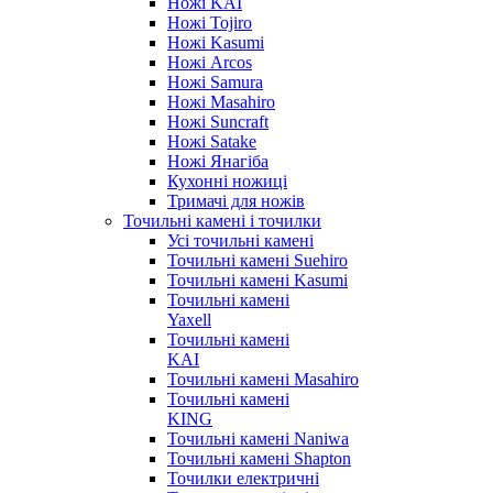
Ножі KAI
Ножі Tojiro
Ножі Kasumi
Ножі Arcos
Ножі Samura
Ножі Masahiro
Ножі Suncraft
Ножі Satake
Ножі Янагіба
Кухонні ножиці
Тримачі для ножів
Точильні камені і точилки
Усі точильні камені
Точильні камені Suehiro
Точильні камені Kasumi
Точильні камені
Yaxell
Точильні камені
KAI
Точильні камені Masahiro
Точильні камені
KING
Точильні камені Naniwa
Точильні камені Shapton
Точилки електричні