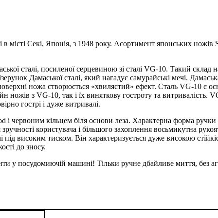
і в місті Секі, Японія, з 1948 року. Асортимент японських ножів 
аської сталі, посиленої серцевиною зі сталі VG-10. Такий склад 
ерунок Дамаської сталі, який нагадує самурайські мечі. Дамаська
а поверхні ножа створюється «хвилястий» ефект. Сталь VG-10 є ос
н ножів з VG-10, так і їх виняткову гостроту та витривалість. 
ірно гострі і дуже витривалі.
od і червоним кільцем біля основи леза. Характерна форма ру
зручності користувача і більшого захоплення восьмикутна рукоят
 під високим тиском. Він характеризується дуже високою стійкіс
ості до зносу.
но мити у посудомиючій машині! Тільки ручне дбайливе миття, без