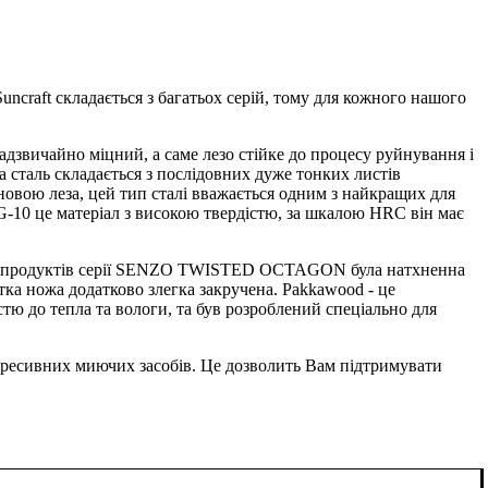
Suncraft складається з багатьох серій, тому для кожного нашого
надзвичайно міцний, а саме лезо стійке до процесу руйнування і
 сталь складається з послідовних дуже тонких листів
новою леза, цей тип сталі вважається одним з найкращих для
VG-10 це матеріал з високою твердістю, за шкалою HRC він має
чки продуктів серії SENZO TWISTED OCTAGON була натхненна
ка ножа додатково злегка закручена. Pakkawood - це
тю до тепла та вологи, та був розроблений спеціально для
 агресивних миючих засобів. Це дозволить Вам підтримувати