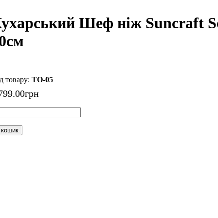
ухарський Шеф ніж Suncraft Se
0см
TO-05
799
.
00
грн
 кошик