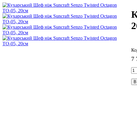
К
2
7 
В