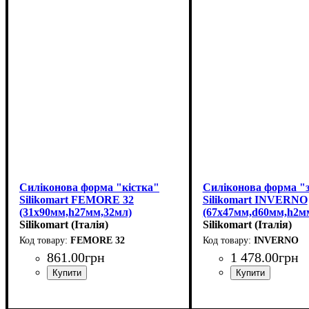
Силіконова форма "кістка"
Силіконова форма "
Silikomart FEMORE 32
Silikomart INVERNO
(31x90мм,h27мм,32мл)
(67х47мм,d60мм,h2м
Silikomart (Італія)
Silikomart (Італія)
FEMORE 32
INVERNO
861
.
00
грн
1 478
.
00
грн