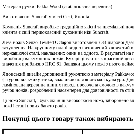
Матеріал ручки: Pakka Wood (стабілізована деревина)
Виготовлено: Suncraft у місті Секі, Японія
Компанія Suncraft виробляє традиційно якісні та преміальні нож
клієнта є свій першокласний кухонний ніж Suncraft.
Леза ножів Senzo Twisted Octagon виготовлені з 33-шарової Дам
затуплення. На крупному плані видно витончений хвилястий віз
нержавіючої сталі, накладених один на одного. В результаті н
виробництва кухонних ножів. Кухарі цінують як красивий дизай
значення приблизно HRC 61. Завдяки цьому ножі з нього неймов
Японський дизайн доповнений рукояткою з матеріалу Pakkawo
фігурою восьмикутника, важливою для японської культури. Для 
ламінована деревина цінних пород, просочена смолою в вакуумі
ручок ножів, розроблений насамперед для довговічності та стійк
Ці ножі Suncraft, і будь які інші високоякісні ножі, забороне
ножі і стані нових багато років.
Покупці цього товару також вибирають