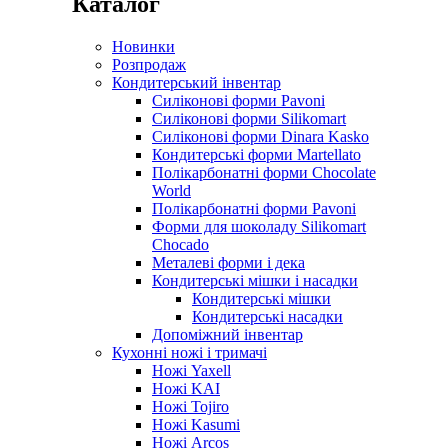
Каталог
Новинки
Розпродаж
Кондитерський інвентар
Силіконові форми Pavoni
Силіконові форми Silikomart
Силіконові форми Dinara Kasko
Кондитерські форми Martellato
Полікарбонатні форми Chocolate
World
Полікарбонатні форми Pavoni
Форми для шоколаду Silikomart
Chocado
Металеві форми і дека
Кондитерські мішки і насадки
Кондитерські мішки
Кондитерські насадки
Допоміжний інвентар
Кухонні ножі і тримачі
Ножі Yaxell
Ножі KAI
Ножі Tojiro
Ножі Kasumi
Ножі Arcos