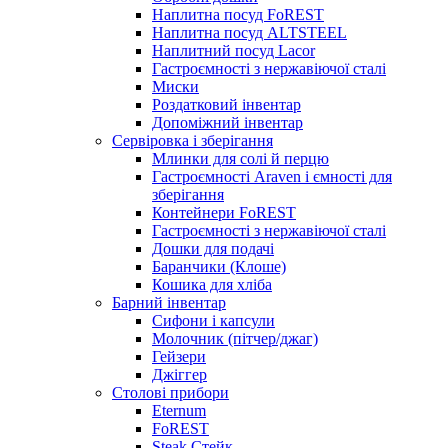
Наплитна посуд FoREST
Наплитна посуд ALTSTEEL
Наплитний посуд Lacor
Гастроємності з нержавіючої сталі
Миски
Роздатковий інвентар
Допоміжний інвентар
Сервіровка і зберігання
Млинки для солі й перцю
Гастроємності Araven і ємності для
зберігання
Контейнери FoREST
Гастроємності з нержавіючої сталі
Дошки для подачі
Баранчики (Клоше)
Кошика для хліба
Барний інвентар
Сифони і капсули
Молочник (пітчер/джаг)
Гейзери
Джіггер
Столові прибори
Eternum
FoREST
Steak Стейк