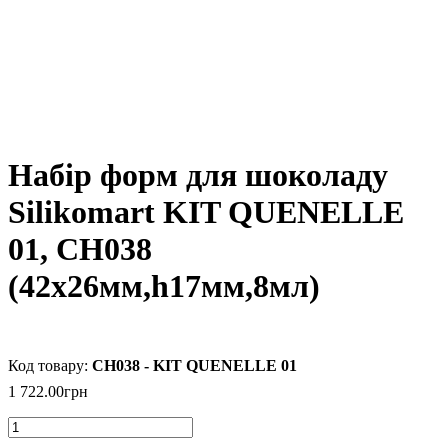
Набір форм для шоколаду
Silikomart KIT QUENELLE
01, CH038
(42x26мм,h17мм,8мл)
CH038 - KIT QUENELLE 01
1 722
.
00
грн