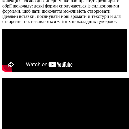
колекції Chocado дизайнери Silikomart прагнуть розширити
обрії шоколаду: деякі форми сполучаються із силіконовими
формами, щоб дати шоколаття можливість створювати
ідеальні вставки, поєднувати нові аромати й текстури й для
створення так називаються «літніх шоколадних цукерок».