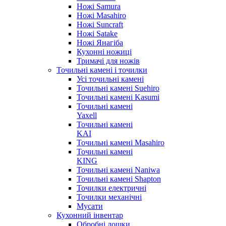
Ножі Samura
Ножі Masahiro
Ножі Suncraft
Ножі Satake
Ножі Янагіба
Кухонні ножиці
Тримачі для ножів
Точильні камені і точилки
Усі точильні камені
Точильні камені Suehiro
Точильні камені Kasumi
Точильні камені
Yaxell
Точильні камені
KAI
Точильні камені Masahiro
Точильні камені
KING
Точильні камені Naniwa
Точильні камені Shapton
Точилки електричні
Точилки механічні
Мусати
Кухонний інвентар
Обробні дошки